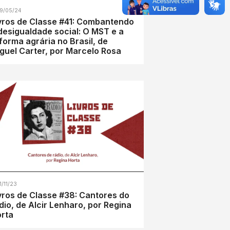
9/05/24
vros de Classe #41: Combantendo
desigualdade social: O MST e a
forma agrária no Brasil, de
guel Carter, por Marcelo Rosa
1/11/23
vros de Classe #38: Cantores do
dio, de Alcir Lenharo, por Regina
rta