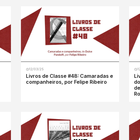
12/03/25
1
e
Livros de Classe #48: Camaradas e
Li
companheiros, por Felipe Ribeiro
do
de
Ro