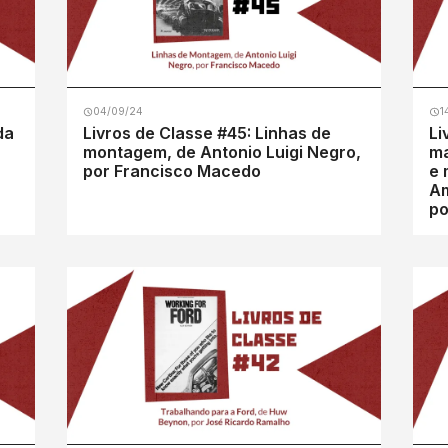
04/09/24
1
da
Livros de Classe #45: Linhas de
Li
montagem, de Antonio Luigi Negro,
ma
por Francisco Macedo
e 
Am
po