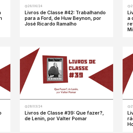
26/06/24
2
a
Livros de Classe #42: Trabalhando
Li
h
para a Ford, de Huw Beynon, por
a 
José Ricardo Ramalho
re
Mi
28/03/24
2
o
Livros de Classe #39: Que fazer?,
Li
de Lenin, por Valter Pomar
rá
Ho