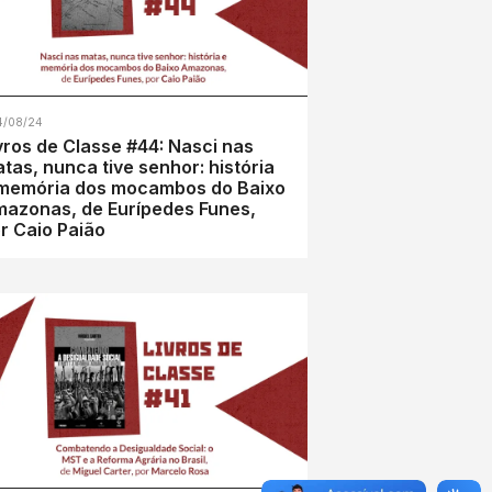
4/08/24
vros de Classe #44: Nasci nas
tas, nunca tive senhor: história
memória dos mocambos do Baixo
azonas, de Eurípedes Funes,
r Caio Paião