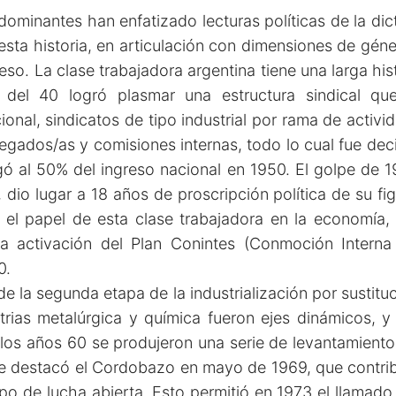
edominantes han enfatizado lecturas políticas de la di
sta historia, en articulación con dimensiones de género
so. La clase trabajadora argentina tiene una larga his
el 40 logró plasmar una estructura sindical qu
ional, sindicatos de tipo industrial por rama de activi
legados/as y comisiones internas, todo lo cual fue deci
egó al 50% del ingreso nacional en 1950. El golpe d
dio lugar a 18 años de proscripción política de su fi
r el papel de esta clase trabajadora en la economía, 
 la activación del Plan Conintes (Conmoción Interna
0.
e la segunda etapa de la industrialización por sustitu
rias metalúrgica y química fueron ejes dinámicos, y
e los años 60 se produjeron una serie de levantamientos
se destacó el Cordobazo en mayo de 1969, que contribu
po de lucha abierta. Esto permitió en 1973 el llamado a