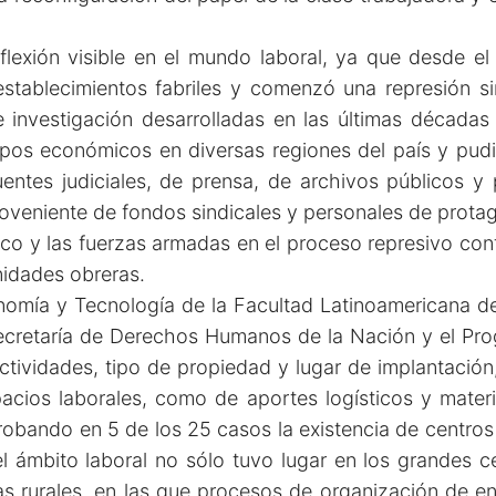
lexión visible en el mundo laboral, ya que desde el
 establecimientos fabriles y comenzó una represión s
de investigación desarrolladas en las últimas década
os económicos en diversas regiones del país y pudier
entes judiciales, de prensa, de archivos públicos y 
eniente de fondos sindicales y personales de protagon
o y las fuerzas armadas en el proceso represivo contr
nidades obreras.
nomía y Tecnología de la Facultad Latinoamericana de
Secretaría de Derechos Humanos de la Nación y el Pr
tividades, tipo de propiedad y lugar de implantación
pacios laborales, como de aportes logísticos y mater
robando en 5 de los 25 casos la existencia de centros
 el ámbito laboral no sólo tuvo lugar en los grandes 
nas rurales, en las que procesos de organización de 