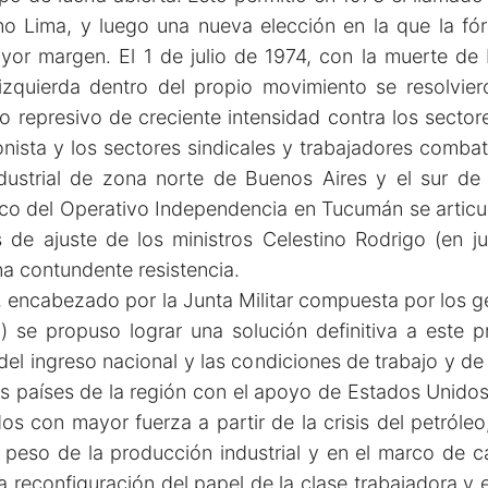
o Lima, y luego una nueva elección en la que la f
or margen. El 1 de julio de 1974, con la muerte de P
izquierda dentro del propio movimiento se resolvier
 represivo de creciente intensidad contra los sectores 
onista y los sectores sindicales y trabajadores comba
ustrial de zona norte de Buenos Aires y el sur de 
rco del Operativo Independencia en Tucumán se articul
s de ajuste de los ministros Celestino Rodrigo (en j
na contundente resistencia.
 encabezado por la Junta Militar compuesta por los ge
) se propuso lograr una solución definitiva a este p
 del ingreso nacional y las condiciones de trabajo y de
s países de la región con el apoyo de Estados Unidos
os con mayor fuerza a partir de la crisis del petról
el peso de la producción industrial y en el marco de 
 reconfiguración del papel de la clase trabajadora y e