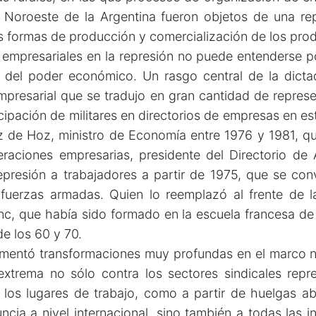
 Noroeste de la Argentina fueron objetos de una repr
s formas de producción y comercialización de los prod
 empresariales en la represión no puede entenderse po
 del poder económico. Un rasgo central de la dicta
ar empresarial que se tradujo en gran cantidad de repre
icipación de militares en directorios de empresas en es
z de Hoz, ministro de Economía entre 1976 y 1981, q
eraciones empresarias, presidente del Directorio de 
presión a trabajadores a partir de 1975, que se conv
fuerzas armadas. Quien lo reemplazó al frente de l
nc, que había sido formado en la escuela francesa de
e los 60 y 70.
ementó transformaciones muy profundas en el marco no
trema no sólo contra los sectores sindicales repre
 los lugares de trabajo, como a partir de huelgas ab
ia a nivel internacional, sino también a todas las i