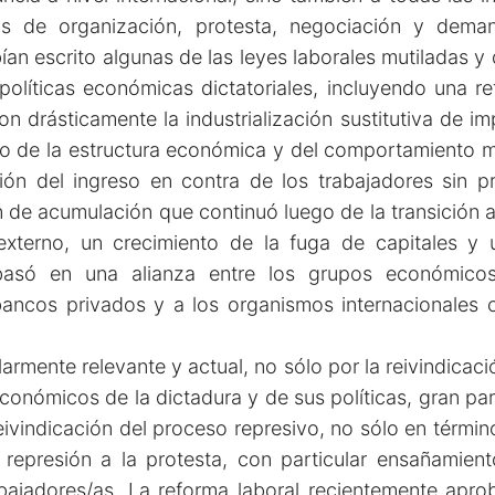
 de organización, protesta, negociación y demand
an escrito algunas de las leyes laborales mutiladas y
 políticas económicas dictatoriales, incluyendo una r
on drásticamente la industrialización sustitutiva de im
ntro de la estructura económica y del comportamiento
ución del ingreso en contra de los trabajadores sin 
 de acumulación que continuó luego de la transición a
terno, un crecimiento de la fuga de capitales y un
asó en una alianza entre los grupos económicos l
 bancos privados y a los organismos internacionales 
larmente relevante y actual, no sólo por la reivindicaci
 económicos de la dictadura y de sus políticas, gran pa
eivindicación del proceso represivo, no sólo en término
represión a la protesta, con particular ensañamiento
bajadores/as. La reforma laboral recientemente apr