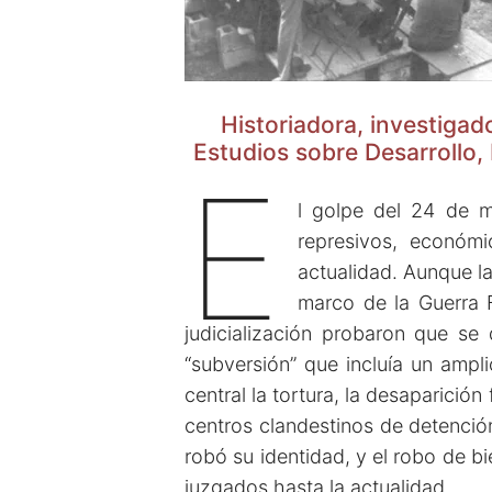
Historiadora, investigad
Estudios sobre Desarrollo,
E
l golpe del 24 de m
represivos, económi
actualidad. Aunque la
marco de la Guerra 
judicialización probaron que se 
“subversión” que incluía un ampl
central la tortura, la desaparició
centros clandestinos de detención
robó su identidad, y el robo de b
juzgados hasta la actualidad.