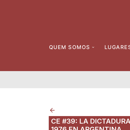
Skip
to
content
QUEM SOMOS
LUGARE
CE #39: LA DICTADUR
1976 EN ARGENTINA