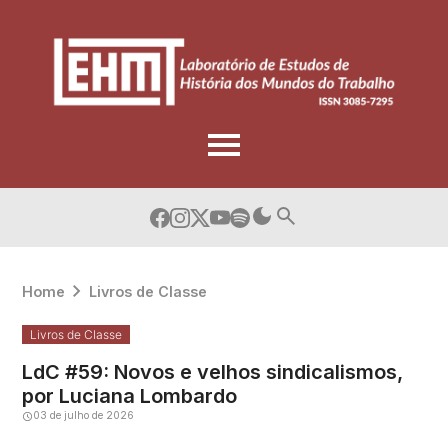
Skip
to
content
Home
Livros de Classe
Livros de Classe
LdC #59: Novos e velhos sindicalismos,
por Luciana Lombardo
03 de julho de 2026