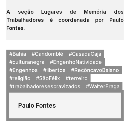
A seção Lugares de Memória dos
Trabalhadores é coordenada por
Paulo
Fontes
.
#Bahia
#Candomblé
#CasadaCajá
#culturanegra
#EngenhoNatividade
#Engenhos
#libertos
#RecôncavoBaiano
#religião
#SãoFélix
#terreiro
#trabalhadoresescravizados
#WalterFraga
Paulo Fontes