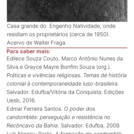
Casa grande do Engenho Natividade, onde
residiam os proprietários (cerca de 1950).
Acervo de Walter Fraga.
Para saber mais
:
Edilece Souza Couto, Marco Antônio Nunes da
Silva e Grayce Mayre Bonfim Souza (org.).
Práticas e vivências religiosas. Temas de história
colonial à contemporaneidade luso-brasileira
.
Salvador: Edufba/Vitória da Conquista: Edições
Uesb, 2016.
Edmar Ferreira Santos.
O poder dos
candomblés: perseguição e resistência no
Recôncavo da Bahia
. Salvador: Edufba, 2009.
Luís Nicolau Parès.
A formação do candomblé: