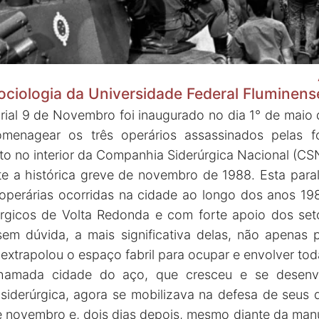
ociologia da Universidade Federal Fluminens
ial 9 de Novembro foi inaugurado no dia 1° de maio 
menagear os três operários assassinados pelas f
ito no interior da Companhia Siderúrgica Nacional (CS
te a histórica greve de novembro de 1988. Esta paral
operárias ocorridas na cidade ao longo dos anos 19
rgicos de Volta Redonda e com forte apoio dos seto
, sem dúvida, a mais significativa delas, não apenas
xtrapolou o espaço fabril para ocupar e envolver tod
hamada cidade do aço, que cresceu e se desenvo
siderúrgica, agora se mobilizava na defesa de seus di
 de novembro e, dois dias depois, mesmo diante da man