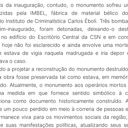
s da inauguração, contudo, o monumento sofreu um 
das pela IMBEL, fábrica de material bélico do
 Instituto de Criminalística Carlos Éboli. Três bomb
m-inaugurado, foram detonadas, deixando-o des
no edifício do Escritório Central da CSN e em con
é hoje não foi esclarecido e ainda envolve uma mort
e estava de vigia naquela madrugada e iria depo
gava o caso.
do a projetar a reconstrução do monumento destruído
 a obra fosse preservada tal como estava, em memór
tado. Atualmente, o monumento aos operários mort
na medida em que fornece sentido simbólico à c
iona como documento historicamente construído. 
 um pouco perdido em meio à correria de pessoas e 
ermanece viva para os movimentos sociais da região
de suas manifestações políticas, atualizando seus 