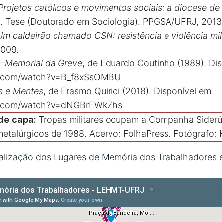
Projetos católicos e movimentos sociais: a diocese de 
)
. Tese (Doutorado em Sociologia). PPGSA/UFRJ, 2013
Um caldeirão chamado CSN: resistência e violência mil
2009.
 –Memorial da Greve
, de Eduardo Coutinho (1989). Di
e.com/watch?v=B_f8xSsOMBU
s e Mentes
, de Erasmo Quirici (2018). Disponível em
e.com/watch?v=dNGBrFWkZhs
de capa:
Tropas militares ocupam a Companha Siderú
metalúrgicos de 1988. Acervo: FolhaPress. Fotógrafo:
lização dos Lugares de Memória dos Trabalhadores e 