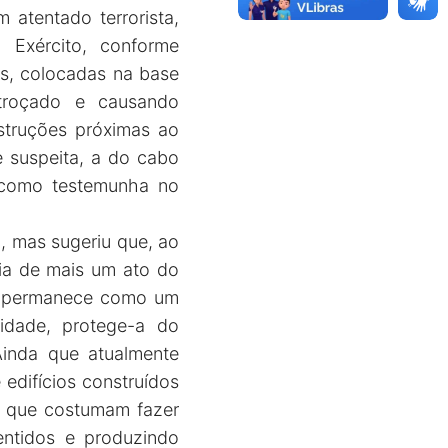
atentado terrorista,
 Exército, conforme
as, colocadas na base
troçado e causando
struções próximas ao
e suspeita, a do cabo
r como testemunha no
, mas sugeriu que, ao
ia de mais um ato do
os permanece como um
idade, protege-a do
Ainda que atualmente
edifícios construídos
, que costumam fazer
sentidos e produzindo