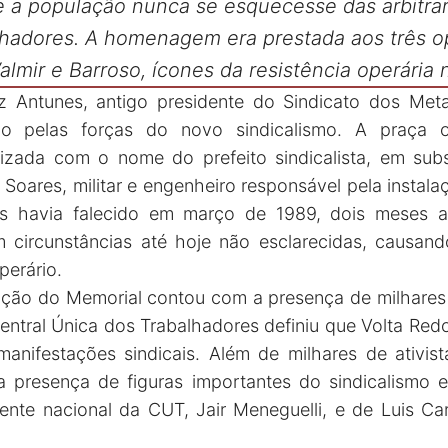
ue a população nunca se esquecesse das arbitra
lhadores. A homenagem era prestada aos três o
Valmir e Barroso, ícones da resistência operária 
z Antunes, antigo presidente do Sindicato dos Meta
ado pelas forças do novo sindicalismo. A praça o
izada com o nome do prefeito sindicalista, em sub
ares, militar e engenheiro responsável pela instal
es havia falecido em março de 1989, dois meses 
m circunstâncias até hoje não esclarecidas, causa
perário.
ação do Memorial contou com a presença de milhares
entral Única dos Trabalhadores definiu que Volta Red
anifestações sindicais. Além de milhares de ativis
presença de figuras importantes do sindicalismo e 
nte nacional da CUT, Jair Meneguelli, e de Luis Carl