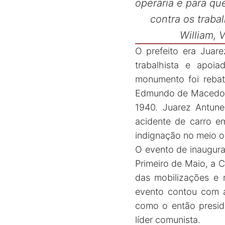
operária e para q
contra os traba
William, 
O prefeito era Juare
trabalhista e apoi
monumento foi rebat
Edmundo de Macedo So
1940. Juarez Antun
acidente de carro e
indignação no meio o
O evento de inaugur
Primeiro de Maio, a C
das mobilizações e m
evento contou com a 
como o então preside
líder comunista.