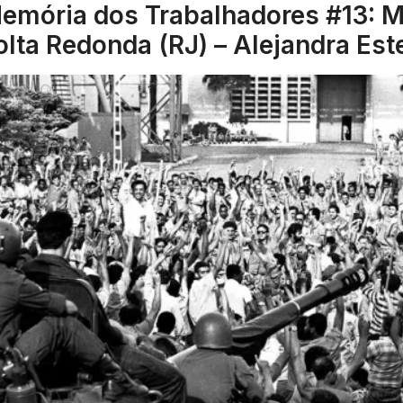
emória dos Trabalhadores #13: M
lta Redonda (RJ) – Alejandra Est