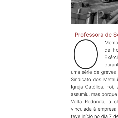
O
Professora de S
Memor
de ho
Exérc
duran
uma série de greves 
Sindicato dos Metalú
Igreja Católica. Foi
assumiu, mas porque e
Volta Redonda, a c
vinculada à empresa 
teve início no dia 7