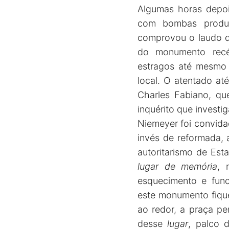
Algumas horas depoi
com bombas produzi
comprovou o laudo do
do monumento recé
estragos até mesmo 
local. O atentado at
Charles Fabiano, qu
inquérito que investi
Niemeyer foi convida
invés de reformada,
autoritarismo de Es
lugar de memória
, 
esquecimento e func
este monumento fique
ao redor, a praça p
desse
lugar
, palco 