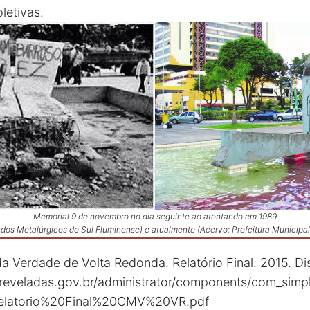
letivas.
Memorial 9 de novembro no dia seguinte ao atentando em 1989
 dos Metalúrgicos do Sul Fluminense) e atualmente (Acervo: Prefeitura Municipa
a Verdade de Volta Redonda. Relatório Final. 2015. Di
eveladas.gov.br/administrator/components/com_simpl
elatorio%20Final%20CMV%20VR.pdf