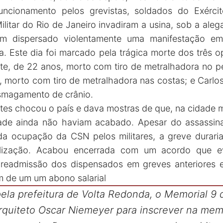
uncionamento pelos grevistas, soldados do Exérc
ilitar do Rio de Janeiro invadiram a usina, sob a ale
m dispersado violentamente uma manifestação em 
. Este dia foi marcado pela trágica morte dos três op
ite, de 22 anos, morto com tiro de metralhadora no pe
, morto com tiro de metralhadora nas costas; e Carlo
smagamento de crânio.
tes chocou o país e dava mostras de que, na cidade me
idade ainda não haviam acabado. Apesar do assassin
da ocupação da CSN pelos militares, a greve durari
ilização. Acabou encerrada com um acordo que e
a readmissão dos dispensados em greves anteriores 
m de um um abono salarial
la prefeitura de Volta Redonda, o Memorial 9 
rquiteto Oscar Niemeyer para inscrever na memó