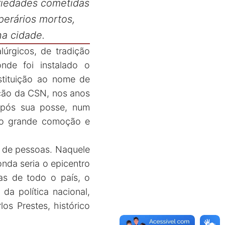
riedades cometidas
perários mortos,
na cidade.
lúrgicos, de tradição
nde foi instalado o
stituição ao nome de
ação da CSN, nos anos
após sua posse, num
ndo grande comoção e
 de pessoas. Naquele
onda seria o epicentro
tas de todo o país, o
da política nacional,
os Prestes, histórico