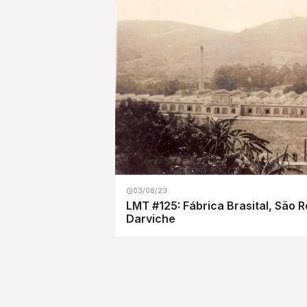
03/08/23
LMT #125: Fábrica Brasital, São 
Darviche