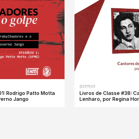
21/11/23
01: Rodrigo Patto Motta
Livros de Classe #38: Ca
verno Jango
Lenharo, por Regina Ho