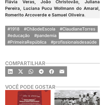
Flávia Veras, João Christovão, Juliana
Pereira, Luciana Pucu Wollmann do Amaral,
Romerito Arcoverde e Samuel Oliveira
.
#1918
#ChãodeEscola
#ClaudianeTorres
#educação
#pandemia
#PrimeiraRepública
#profissionaisdesaúde
COMPARTILHAR
VOCÊ PODE GOSTAR