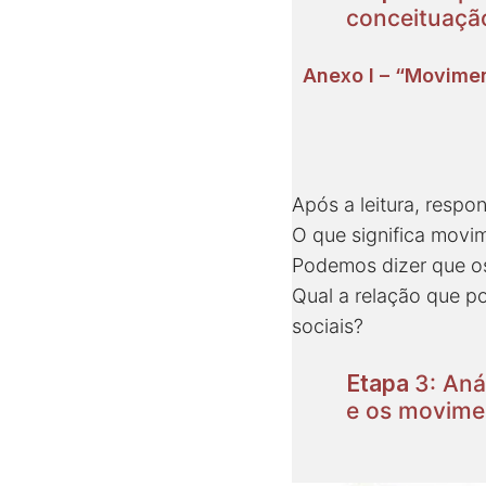
conceituaçã
Anexo I – “Movimen
Após a leitura, respo
O que significa movi
Podemos dizer que o
Qual a relação que p
sociais?
Etapa
3: Aná
e os movime