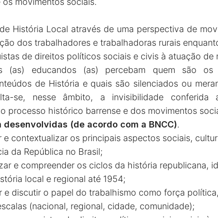
 e os movimentos sociais.
de História Local através de uma perspectiva de mov
ação dos trabalhadores e trabalhadoras rurais enquanto 
istas de direitos políticos sociais e civis à atuação d
os (as) educandos (as) percebam quem são os 
teúdos de História e quais são silenciados ou mera
lta-se, nesse âmbito, a invisibilidade conferida
no processo histórico barrense e dos movimentos socia
m desenvolvidas (de acordo com a BNCC)
.
e contextualizar os principais aspectos sociais, cultu
ia da República no Brasil;
ar e compreender os ciclos da história republicana, i
stória local e regional até 1954;
 e discutir o papel do trabalhismo como força política, 
 escalas (nacional, regional, cidade, comunidade);