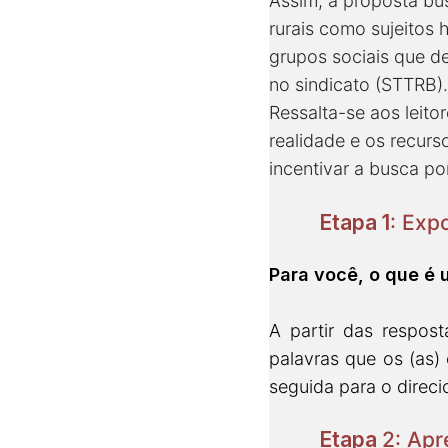
Assim, a proposta bus
rurais como sujeitos 
grupos sociais que de
no sindicato (STTRB).
Ressalta-se aos leit
realidade e os recurs
incentivar a busca po
Etapa 1
: Exp
Para você, o que é
A partir das respos
palavras que os (as
seguida para o direci
Etapa
2: Apr