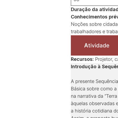
Duração da ativida
Conhecimentos prév
Noções sobre cidadani
trabalhadores e traba
A
tividade
Recursos:
Projetor, c
Introdução à Sequên
A presente Sequência
Básica sobre como a 
na narrativa da “Terr
àquelas observadas e
a história cotidiana d