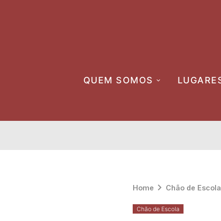
Skip
to
content
QUEM SOMOS
LUGARE
Home
Chão de Escola
Chão de Escola