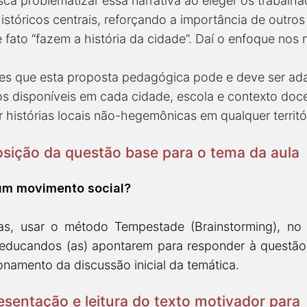
ca problematizar essa narrativa ao eleger os trabalha
históricos centrais, reforçando a importância de outro
 fato “fazem a história da cidade”. Daí o enfoque nos
ores que esta proposta pedagógica pode e deve ser a
os disponíveis em cada cidade, escola e contexto doce
r histórias locais não-hegemônicas em qualquer territó
osição da questão base para o tema da aula
 um movimento social?
tas, usar o método Tempestade (Brainstorming), n
) educandos (as) apontarem para responder à questã
onamento da discussão inicial da temática.
esentação e leitura do texto motivador para