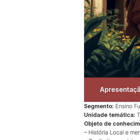
Apresentaçã
Segmento:
Ensino F
Unidade temática:
T
Objeto de conhecim
– História Local e me