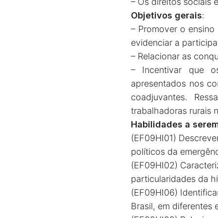
– Os direitos sociais
Objetivos gerais
:
– Promover o ensino 
evidenciar a particip
– Relacionar as conqu
– Incentivar que 
apresentados nos con
coadjuvantes. Ressa
trabalhadoras rurais 
Habilidades a sere
(EF09HI01) Descrever 
políticos da emergênc
(EF09HI02) Caracteriz
particularidades da hi
(EF09HI06) Identificar
Brasil, em diferentes