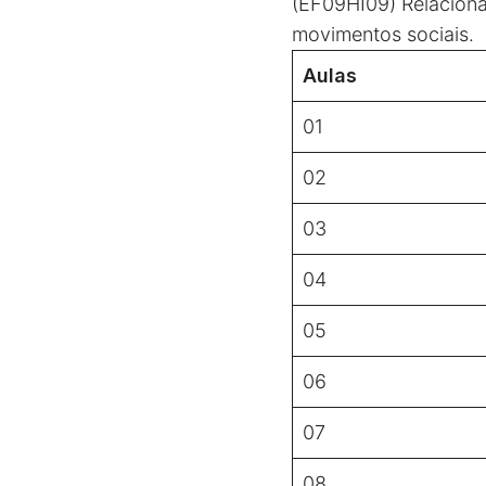
(EF09HI09) Relacionar
movimentos sociais.
Aulas
01
02
03
04
05
06
07
08