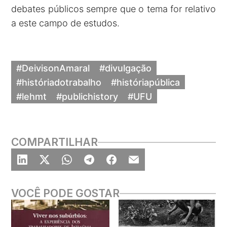
debates públicos sempre que o tema for relativo
a este campo de estudos.
#DeivisonAmaral
#divulgação
#históriadotrabalho
#históriapública
#lehmt
#publichistory
#UFU
COMPARTILHAR
VOCÊ PODE GOSTAR