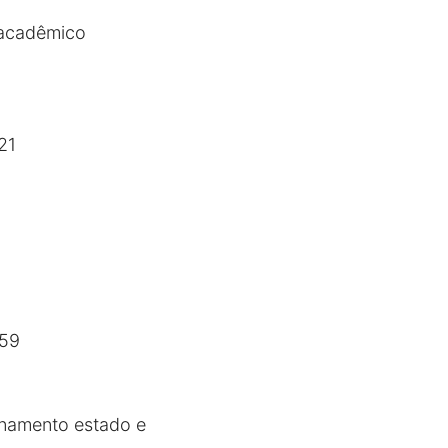
o acadêmico
21
859
onamento estado e