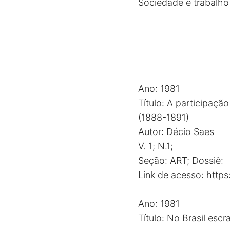
Sociedade e trabalho 
Ano: 1981
Título: A participaçã
(1888-1891)
Autor: Décio Saes
V. 1; N.1;
Seção: ART; Dossiê:
Link de acesso:
http
Ano: 1981
Título: No Brasil escr