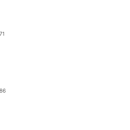
71
686