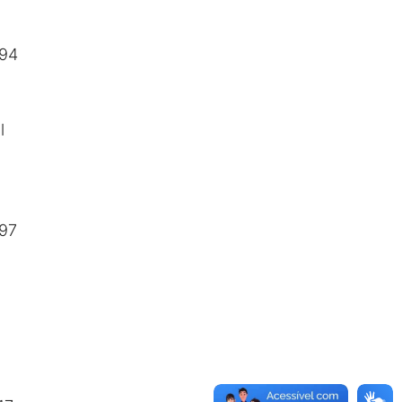
694
l
97