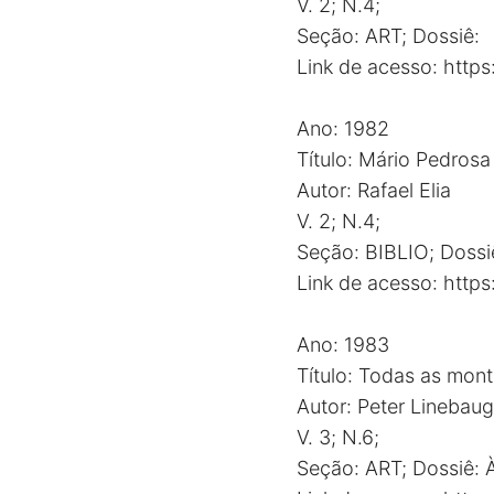
V. 2; N.4;
Seção: ART; Dossiê:
Link de acesso:
http
Ano: 1982
Título: Mário Pedrosa
Autor: Rafael Elia
V. 2; N.4;
Seção: BIBLIO; Dossi
Link de acesso:
http
Ano: 1983
Título: Todas as mon
Autor: Peter Linebau
V. 3; N.6;
Seção: ART; Dossiê: À