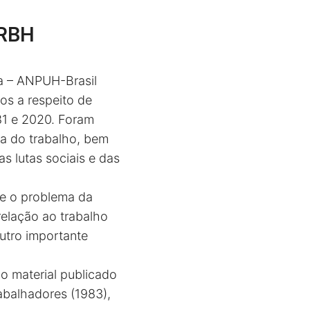
 RBH
a – ANPUH-Brasil
os a respeito de
981 e 2020. Foram
ia do trabalho, bem
s lutas sociais e das
re o problema da
relação ao trabalho
outro importante
o material publicado
rabalhadores (1983),