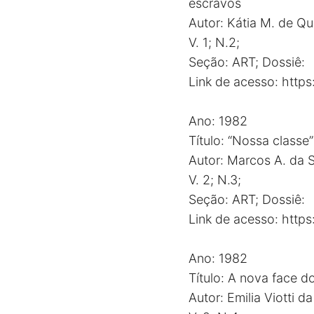
escravos
Autor: Kátia M. de Q
V. 1; N.2;
Seção: ART; Dossiê:
Link de acesso:
http
Ano: 1982
Título: “Nossa classe
Autor: Marcos A. da S
V. 2; N.3;
Seção: ART; Dossiê:
Link de acesso:
http
Ano: 1982
Título: A nova face d
Autor: Emilia Viotti d