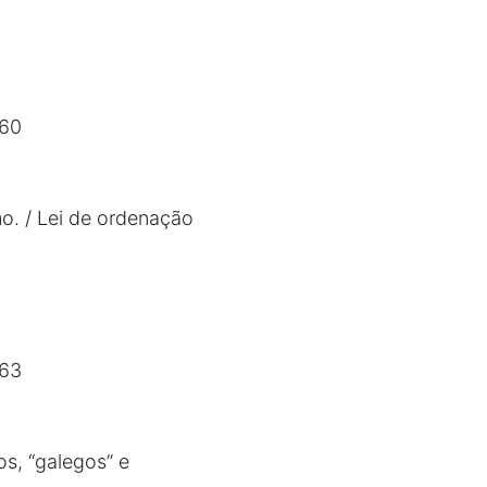
860
mo. / Lei de ordenação
863
os, “galegos” e