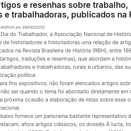
tigos e resenhas sobre trabalho,
s e trabalhadoras, publicados na
m
ANPUH
em 28/04/2020]
a do Trabalhador, a Associação Nacional de Históri
de historiadores e historiadoras uma relação de artig
ados na Revista Brasileira de História (RBH), entre 1
(artigos, traduções e resenhas), que abordam a histór
rabalhadores e trabalhadoras, rurais e urbanos, das sua
zação política.
ara fins expositivos, não foram elencados artigos sob
a não ser quando o tema foi abordado diretamente em 
ma próxima ocasião a elaboração de listas sobre esse 
nacional.
 abaixo fornece um panorama bastante representativo d
tacam, afora artigos clássicos, os dossiês À lucta, t