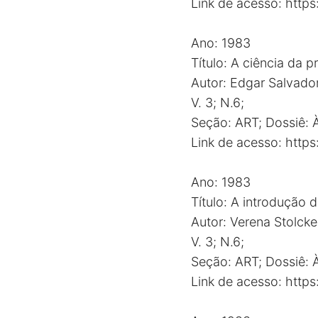
Link de acesso:
http
Ano: 1983
Título: A ciência da 
Autor: Edgar Salvado
V. 3; N.6;
Seção: ART; Dossiê: À
Link de acesso:
http
Ano: 1983
Título: A introdução 
Autor: Verena Stolcke
V. 3; N.6;
Seção: ART; Dossiê: À
Link de acesso:
http