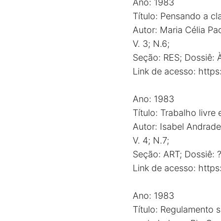
Ano: 1983
Título: Pensando a cl
Autor: Maria Célia Pao
V. 3; N.6;
Seção: RES; Dossiê: À
Link de acesso:
http
Ano: 1983
Título: Trabalho livre
Autor: Isabel Andrad
V. 4; N.7;
Seção: ART; Dossiê: 
Link de acesso:
http
Ano: 1983
Título: Regulamento 