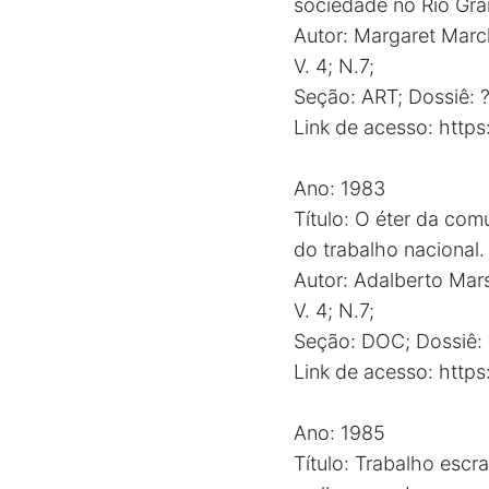
sociedade no Rio Gra
Autor: Margaret Marc
V. 4; N.7;
Seção: ART; Dossiê: 
Link de acesso:
http
Ano: 1983
Título: O éter da com
do trabalho nacional.
Autor: Adalberto Mar
V. 4; N.7;
Seção: DOC; Dossiê:
Link de acesso:
http
Ano: 1985
Título: Trabalho escra