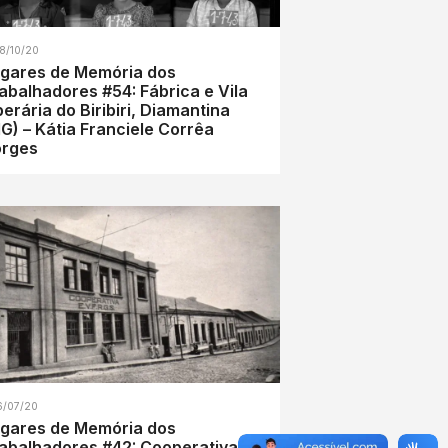
8/10/20
gares de Memória dos
abalhadores #54: Fábrica e Vila
erária do Biribiri, Diamantina
G) – Kátia Franciele Corrêa
orges
6/07/20
gares de Memória dos
abalhadores #42: Cooperativa