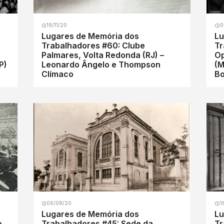
19/11/20
0
Lugares de Memória dos
Lu
Trabalhadores #60: Clube
Tr
Palmares, Volta Redonda (RJ) –
Op
P)
Leonardo Ângelo e Thompson
(M
Clímaco
B
06/08/20
1
Lugares de Memória dos
Lu
o
Trabalhadores #45: Sede da
Tr