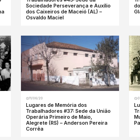
Sociedade Perseverança e Auxílio
dos 
na
dos Caixeiros de Maceió (AL) –
Gl
Osvaldo Maciel
11/06/20
0
Lugares de Memória dos
Lu
Trabalhadores #37: Sede da União
Tr
Operária Primeiro de Maio,
Mu
Alegrete (RS) – Anderson Pereira
Pa
Corrêa