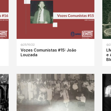
25/10/22
2
Vozes Comunistas #15: João
LM
Louzada
e 
Bl