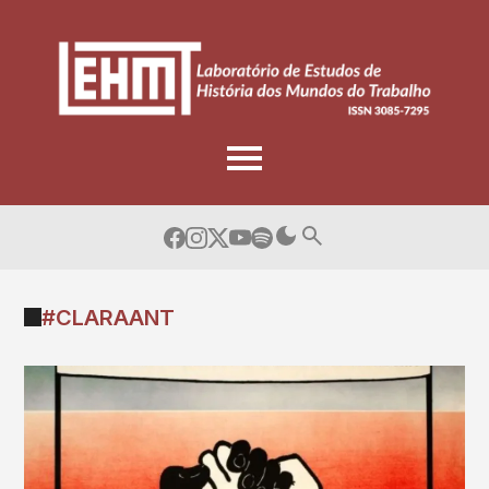
Skip
to
content
#CLARAANT