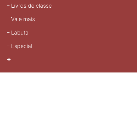
– Livros de classe
– Vale mais
– Labuta
– Especial
+
– Artigos
– Livros
– Notícias
– Fica a dica
– Na mídia