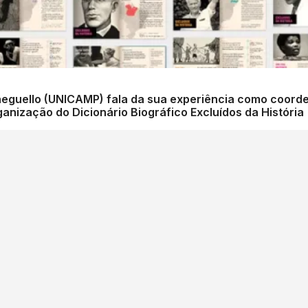
a Olimpíada Nacional de
ganização do Dicionário Biográfico Excluídos da História