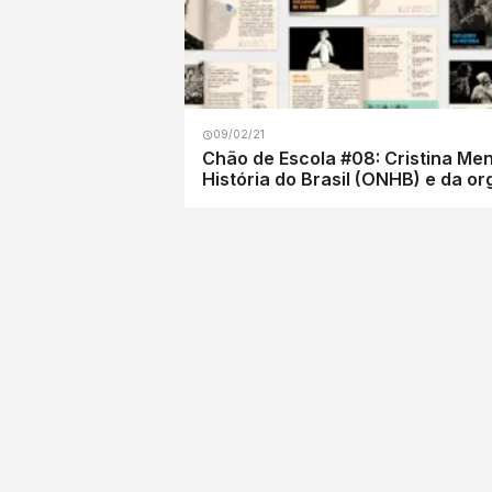
09/02/21
Chão de Escola #08: Cristina Meneguello (UNICAMP) fala da sua experiência como coordenadora d
História do Brasil (ONHB) e da or