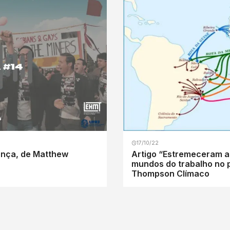
17/10/22
rança, de Matthew
Artigo “Estremeceram as
mundos do trabalho no p
Thompson Clímaco