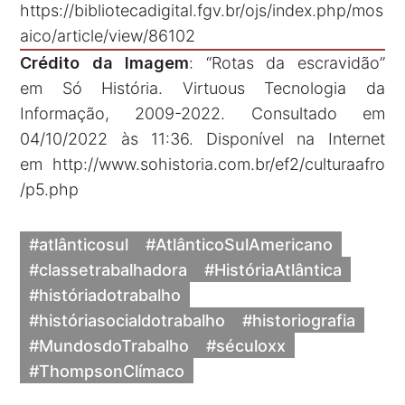
https://bibliotecadigital.fgv.br/ojs/index.php/mos
aico/article/view/86102
Crédito da Imagem
: “Rotas da escravidão”
em Só História. Virtuous Tecnologia da
Informação, 2009-2022. Consultado em
04/10/2022 às 11:36. Disponível na Internet
em
http://www.sohistoria.com.br/ef2/culturaafro
/p5.php
#atlânticosul
#AtlânticoSulAmericano
#classetrabalhadora
#HistóriaAtlântica
#históriadotrabalho
#históriasocialdotrabalho
#historiografia
#MundosdoTrabalho
#séculoxx
#ThompsonClímaco