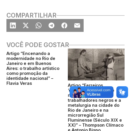
COMPARTILHAR
VOCÊ PODE GOSTAR
Artigo “Encenando a
modernidade no Rio de
Janeiro e em Buenos
Aires: o trabalho artístico
como promoção da
identidade nacional” –
Flavia Veras
Artigo “Ferreiros,
‘escravos operários’ e
metalúrgicos:
trabalhadores negros e a
metalurgia na cidade do
Rio de Janeiro e na
microrregião Sul
Fluminense (Século XIX e
XX)” – Thompson Clímaco
e Antonio Bispo