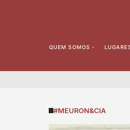
Skip
to
content
QUEM SOMOS
LUGARE
#MEURON&CIA