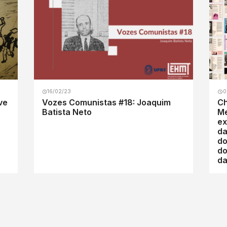
16/02/23
0
ve
Vozes Comunistas #18: Joaquim
Ch
Batista Neto
Menegu
ex
da
do
do
da