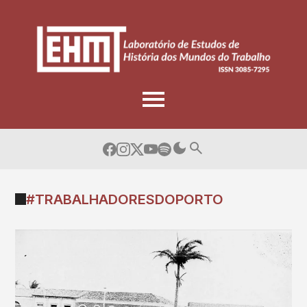
Skip
to
content
#TRABALHADORESDOPORTO