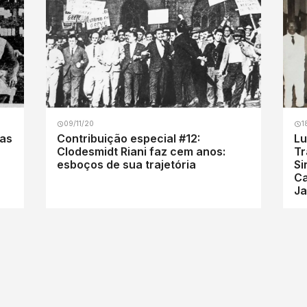
09/11/20
1
ras
Contribuição especial #12:
Lu
Clodesmidt Riani faz cem anos:
Tr
esboços de sua trajetória
Si
Ca
Ja