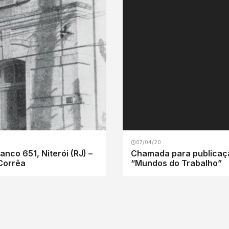
07/04/20
nco 651, Niterói (RJ) –
Chamada para publicaçã
Corrêa
“Mundos do Trabalho”