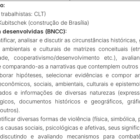
o:
 trabalhistas: CLT)
ubitschek (construção de Brasília)
m desenvolvidas (BNCC):
icar, analisar e discutir as circunstâncias históricas, 
 ambientais e culturais de matrizes conceituais (et
de, cooperativismo/desenvolvimento etc.), avalia
o e comparando-as a narrativas que contemplem outros 
orar hipóteses, selecionar evidências e compor ar
 econômicos, sociais, ambientais, culturais e epistem
dos e informações de diversas naturezas (expressõe
ógicos, documentos históricos e geográficos, gráfi
 outros).
icar diversas formas de violência (física, simbólica, p
as causas sociais, psicológicas e afetivas, seus signifi
s, discutindo e avaliando mecanismos para comba