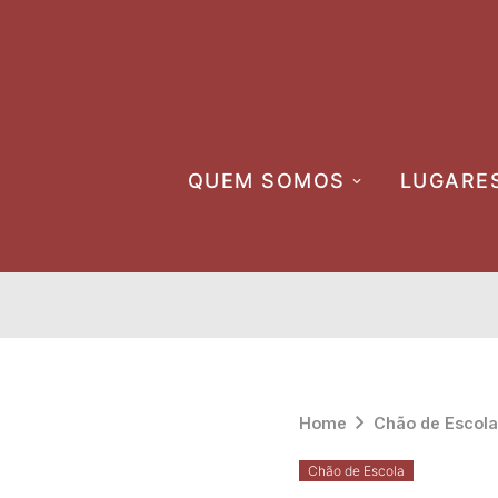
Skip
to
content
QUEM SOMOS
LUGARE
Home
Chão de Escola
Chão de Escola