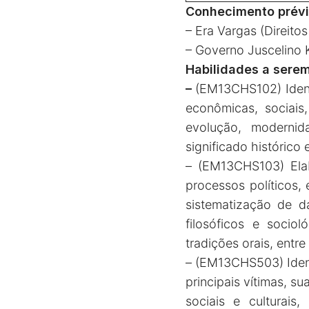
Conhecimento prévi
– Era Vargas (Direitos
– Governo Juscelino K
Habilidades a sere
–
(EM13CHS102) Identif
econômicas, sociais,
evolução, modernida
significado históric
– (EM13CHS103) Elab
processos políticos,
sistematização de da
filosóficos e sociol
tradições orais, entre
– (EM13CHS503) Identif
principais vítimas, su
sociais e culturai