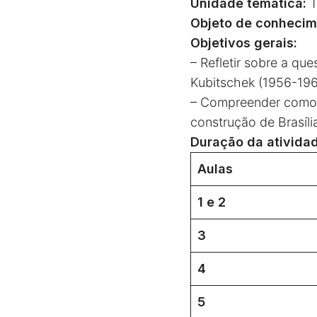
Unidade temática:
T
Objeto de conhecim
Objetivos gerais:
– Refletir sobre a qu
Kubitschek (1956-19
– Compreender como a
construção de Brasíli
Duração da atividad
Aulas
1 e 2
3
4
5