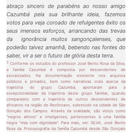
abraço sincero de parabéns ao nosso amigo
Cazumbá pela sua brilhante ideia, fazemos
votos para veja coroado de refulgentes êxito os
seus imensos esforços, arrancando das trevas
da ignorância muitos sangonçalenses, que
poderão talvez amanhã, bebendo nas fontes do
saber, vir a ser o futuro de glória desta terra
.
3
Conforme os estudos do professor José Bento Rosa da Silva,
a família Cazumbá é composta por descendentes de
escravizados. Na documentação existente nos arquivos
públicos e privados, bem como narrativas orais acerca da
trajetória do grupo Cazumbá, apontaram para a
excepcionalidade da trajetória deste grupo familiar, quando
comparados com a trajetória de outros descendentes de
africanos na região do Recôncavo, sobretudo na cidade de São
Gonçalo dos Campos. Através da oralidade, são vistos como
“negros altivos” e inteligentes; pertencentes à uma família
negra “mas com dignidade”. Para mais, ver: SILVA, José Bento
Rosa da. Prosopografia da família Cazumbá desde São Gonçalo