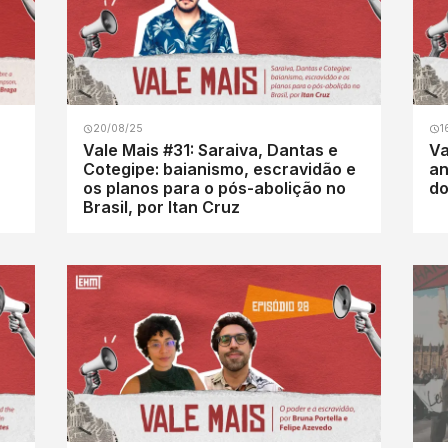
20/08/25
1
Vale Mais #31: Saraiva, Dantas e
Va
Cotegipe: baianismo, escravidão e
an
os planos para o pós-abolição no
do
Brasil, por Itan Cruz