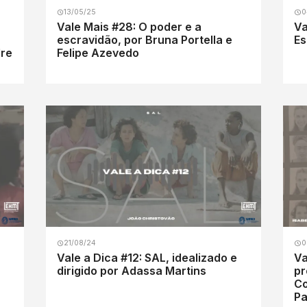
13/05/25
0
Vale Mais #28: O poder e a
Va
escravidão, por Bruna Portella e
Es
dre
Felipe Azevedo
21/08/24
0
Vale a Dica #12: SAL, idealizado e
Va
dirigido por Adassa Martins
pr
Co
Pa