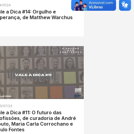
4/11/24
le a Dica #14: Orgulho e
perança, de Matthew Warchus
3/07/24
le a Dica #11: O futuro das
ofissões, de curadoria de André
uto, Maria Carla Corrochano e
ulo Fontes