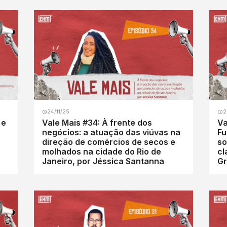
24/11/25
2
 e
Vale Mais #34: À frente dos
Va
negócios: a atuação das viúvas na
Fu
direção de comércios de secos e
so
molhados na cidade do Rio de
cl
Janeiro, por Jéssica Santanna
Gr