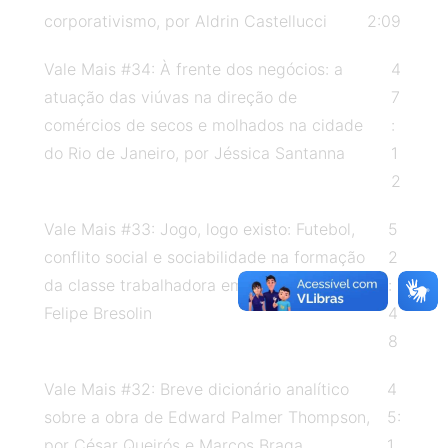
corporativismo, por Aldrin Castellucci
2:09
nacional do ProfHistória. Magalhães abordou
as relações entre o Programa de Pós-
Vale Mais #34: À frente dos negócios: a
4
Graduação em Ensino de História e os mundos
atuação das viúvas na direção de
7
do trabalho. Aponta como diferencial do
comércios de secos e molhados na cidade
:
programa a valorização da experiência
do Rio de Janeiro, por Jéssica Santanna
1
profissional docente na Educação Básica,
2
reconhecendo nessa experiência um saber
constituído, que no diálogo com a
Vale Mais #33: Jogo, logo existo: Futebol,
5
universidade, enriquece-a e é enriquecido. O
conflito social e sociabilidade na formação
2
professor destaca também a capacidade do
da classe trabalhadora em Rio Grande, por
:
ProfHistória em mobilizar questões que são
Felipe Bresolin
4
caras à escola e às regionalidades,
8
vislumbrando unidade e diversidade no Ensino
Vale Mais #32: Breve dicionário analítico
4
de História no país. Magalhães ainda debate o
sobre a obra de Edward Palmer Thompson,
5:
processo de precarização do trabalho docente
por César Queirós e Marcos Braga
1
atualmente. Para saber mais sobre esse