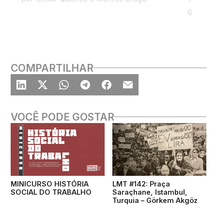
6
assunto, ouça o episódio! Não esqueça
também de compartilhar nas redes sociais e
acompanhar os próximos!
Entrevistadores: Isabelle Pires e Márcio
COMPARTILHAR
Romerito Arcoverde Roteiro: Claudiane Torres
e Luciana Pucu Wollmann Produção: Ana Clara
Tavares e Larissa Farias Edição: Thompson
Clímaco Diretor da série: Thompson Clímaco
VOCÊ PODE GOSTAR
Coordenadora geral do Vale Mais: Larissa
Farias
MINICURSO HISTÓRIA
LMT #142: Praça
SOCIAL DO TRABALHO
Saraçhane, Istambul,
Turquia – Görkem Akgöz