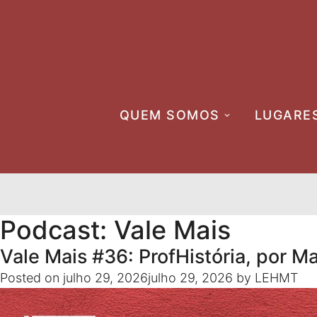
Skip
to
content
QUEM SOMOS
LUGARE
Podcast:
Vale Mais
Vale Mais #36: ProfHistória, por 
Posted on
julho 29, 2026
julho 29, 2026
by
LEHMT