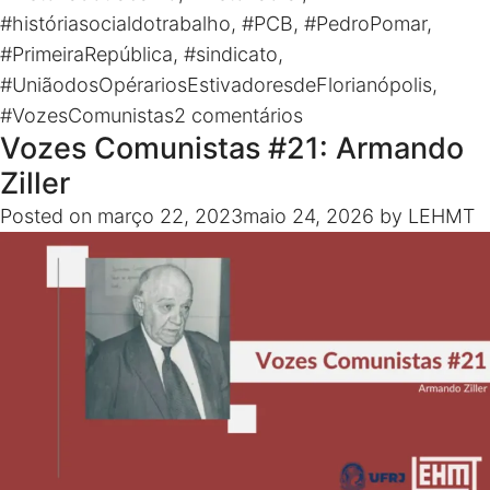
#históriasocialdotrabalho
,
#PCB
,
#PedroPomar
,
Thompson Clímaco Diretor da série: Thompson
#PrimeiraRepública
,
#sindicato
,
Clímaco Coordenadora geral do Vale Mais: Larissa
#UniãodosOpérariosEstivadoresdeFlorianópolis
,
Farias
em
#VozesComunistas
2 comentários
Vozes Comunistas #21: Armando
Vozes
Comunistas
Ziller
#22:
Posted on
março 22, 2023
maio 24, 2026
by
LEHMT
Álvaro
Ventura