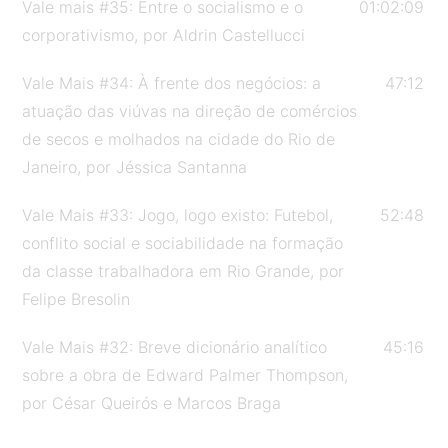
Vale mais #35: Entre o socialismo e o
01:02:09
Magalhães abordou as relações entre o Programa de
corporativismo, por Aldrin Castellucci
Pós-Graduação em Ensino de História e os mundos
do trabalho. Aponta como diferencial do programa a
Vale Mais #34: À frente dos negócios: a
47:12
valorização da experiência profissional docente na
atuação das viúvas na direção de comércios
Educação Básica, reconhecendo nessa experiência
de secos e molhados na cidade do Rio de
um saber constituído, que no diálogo com a
Janeiro, por Jéssica Santanna
universidade, enriquece-a e é enriquecido. O
professor destaca também a capacidade do
Vale Mais #33: Jogo, logo existo: Futebol,
52:48
ProfHistória em mobilizar questões que são caras à
conflito social e sociabilidade na formação
escola e às regionalidades, vislumbrando unidade e
da classe trabalhadora em Rio Grande, por
diversidade no Ensino de História no país.
Felipe Bresolin
Magalhães ainda debate o processo de precarização
Vale Mais #32: Breve dicionário analítico
45:16
do trabalho docente atualmente. Para saber mais
sobre a obra de Edward Palmer Thompson,
sobre esse assunto, ouça o episódio! Não esqueça
por César Queirós e Marcos Braga
também de compartilhar nas redes sociais e
acompanhar os próximos! Entrevistadores: Isabelle