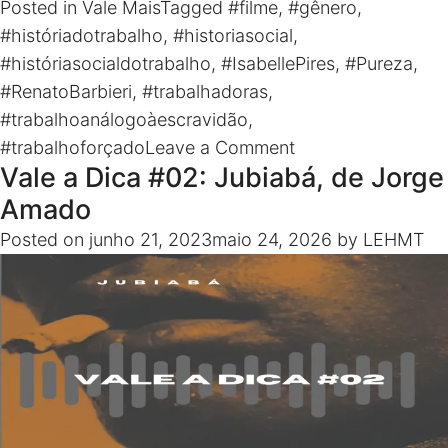
Posted in
Vale Mais
Tagged
#filme
,
#gênero
,
Pires e Márcio Romerito Arcoverde
#históriadotrabalho
,
#historiasocial
,
Roteiro: Claudiane Torres e Luciana Pucu Wollmann
#históriasocialdotrabalho
,
#IsabellePires
,
#Pureza
,
Produção: Ana Clara Tavares e Larissa Farias Edição:
#RenatoBarbieri
,
#trabalhadoras
,
Thompson Clímaco Diretor da série: Thompson
#trabalhoanálogoàescravidão
,
Clímaco Coordenadora geral do Vale Mais: Larissa
on
#trabalhoforçado
Leave a Comment
Farias
Vale a Dica #02: Jubiabá, de Jorge
Vale
a
Amado
Dica
Posted on
junho 21, 2023
maio 24, 2026
by
LEHMT
#03:
Pureza,
de
Renato
Barbieri