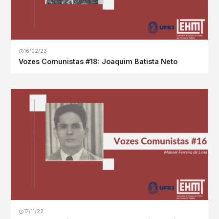
16/02/23
Vozes Comunistas #18: Joaquim Batista Neto
17/11/22