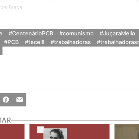
cos Braga
e
#CentenárioPCB
#comunismo
#JuçaraMello
#PCB
#tecelã
#trabalhadoras
#trabalhadoras
TAR