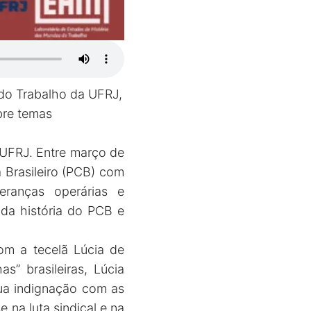
do Trabalho da UFRJ,
obre temas
/UFRJ. Entre março de
Brasileiro (PCB) com
deranças operárias e
a história do PCB e
om a tecelã Lúcia de
” brasileiras, Lúcia
ua indignação com as
 na luta sindical e na