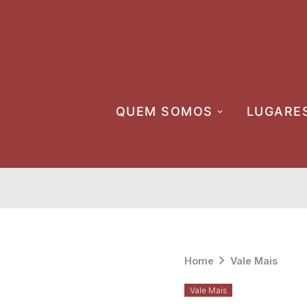
Skip
to
content
QUEM SOMOS
LUGARE
Home
Vale Mais
Vale Mais