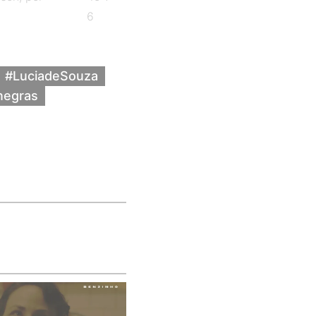
6
#LuciadeSouza
negras