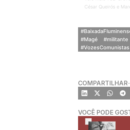
César Queirós e Mar
#BaixadaFluminens
#Magé
#militante
#VozesComunistas
COMPARTILHAR
VOCÊ PODE GOS