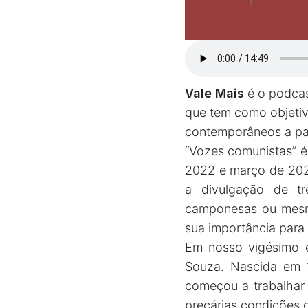
Vale Mais
é o podcas
que tem como objetivo
contemporâneos a part
“Vozes comunistas” é
2022 e março de 202
a divulgação de tre
camponesas ou mesm
sua importância para a
Em nosso vigésimo e
Souza. Nascida em 1
começou a trabalhar 
precárias condições d