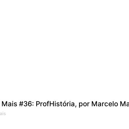
 Mais #36: ProfHistória, por Marcelo M
ais