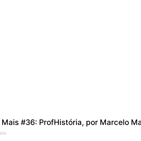
 Mais #36: ProfHistória, por Marcelo M
ais