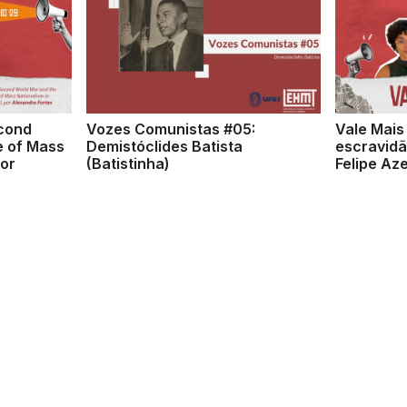
econd
Vozes Comunistas #05:
Vale Mais
e of Mass
Demistóclides Batista
escravidã
por
(Batistinha)
Felipe Az