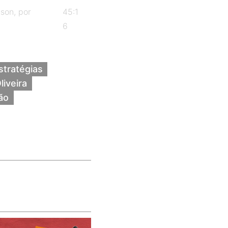
son, por
45:1
6
stratégias
iveira
ão