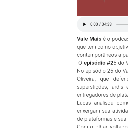
Vale Mais
é o podcas
que tem como objetivo
contemporâneos a part
O
episódio #2
5 do 
No episódio 25 do Va
Oliveira, que defe
superstições, ardis
entregadores de plata
Lucas analisou como
enxergam sua ativida
de plataformas e sua 
Com o olhar voltado 