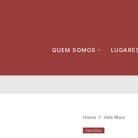
Skip
to
content
QUEM SOMOS
LUGARE
Home
Vale Mais
Vale Mais