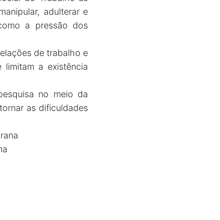
anipular, adulterar e
 como a pressão dos
relações de trabalho e
limitam a existência
 pesquisa no meio da
rnar as dificuldades
irana
na