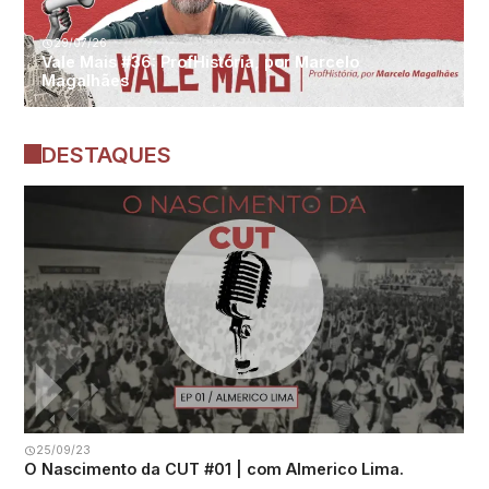
29/07/26
Vale Mais #36: ProfHistória, por Marcelo
Magalhães
DESTAQUES
25/09/23
O Nascimento da CUT #01 | com Almerico Lima.