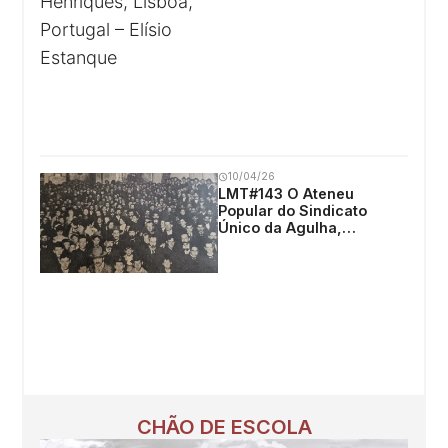
Estanque
10/04/26
LMT#143 O Ateneu
Popular do Sindicato
Único da Agulha,
Montevidéu, Uruguai –
Rodolfo Porrini
CHÃO DE ESCOLA