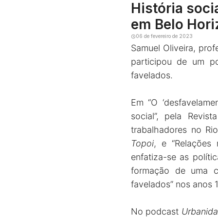
História soci
em Belo Hori
06 de fevereiro de 2023
Samuel Oliveira, pro
participou de um po
favelados.
Em “O ‘desfavelament
social”, pela Revist
trabalhadores no Rio
Topoi
, e “Relações 
enfatiza-se as polít
formação de uma co
favelados” nos anos 
No podcast
Urbanid