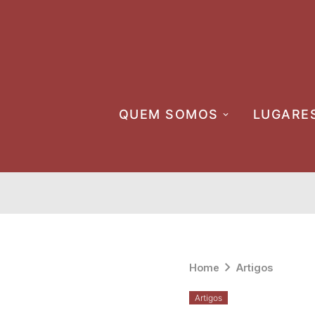
Skip
to
content
QUEM SOMOS
LUGARE
Home
Artigos
Artigos