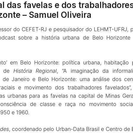
al das favelas e dos trabalhadore
zonte – Samuel Oliveira
fessor do CEFET-RJ e pesquisador do LEHMT-UFRJ, pu
dcast sobre a história urbana de Belo Horizonte
o’ em Belo Horizonte: política urbana, habitação p
a de
História Regional
, “A imaginação da informa
 de Janeiro e Belo Horizonte: uma análise dos cens
raciais e movimento dos trabalhadores favelados”,
icas urbanas para as favelas na capital de Minas Ger
nsciência de classe e raça no movimento social
1950 e 1960.
ades
, coordenado pelo Urban-Data Brasil e Centro de