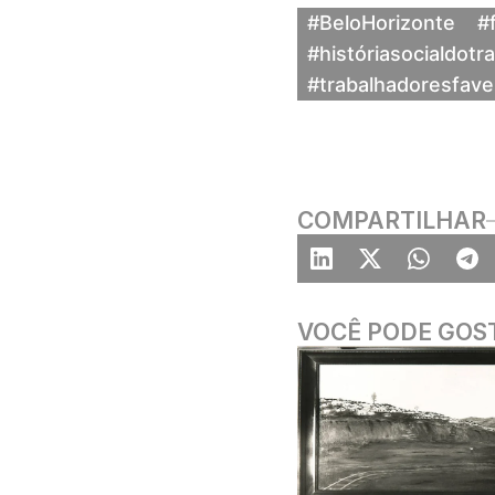
#BeloHorizonte
#
#históriasocialdotr
#trabalhadoresfave
COMPARTILHAR
VOCÊ PODE GOS