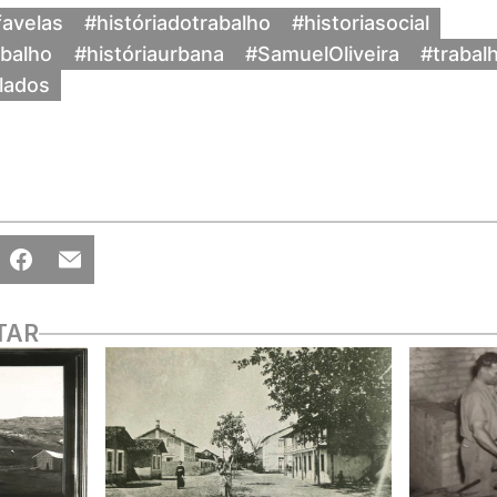
favelas
#históriadotrabalho
#historiasocial
abalho
#históriaurbana
#SamuelOliveira
#trabal
lados
TAR