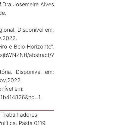
.Dra Josemeire Alves
de.
gional. Disponível em:
v.2022.
ro e Belo Horizonte”.
rsjbWNZNff/abstract/?
ória. Disponível em:
nov.2022.
nível em:
9b1b414826&nd=1
.
 Trabalhadores
ítica. Pasta 0119.