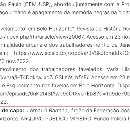
São Paulo (CEM-USP), abordou juntamente com a Prof
paço urbano e apagamento da memória negras na cida
favelamento’ em Belo Horizonte”. Revista de História Re
.br/index.php/rhr/article/view/20067
. Acesso em 23 no
ormalidade urbana e dos trabalhadores no Rio de Janei
l em:
https://www.scielo.br/j/topoi/a/3VSkJtdmd8xTG
23 nov.2022.
 movimento dos trabalhadores favelados. Varia Hist
br/j/vh/a/HT4DqkrwJxq7JGSLnWLhfYF/
. Acesso em 23 
e Esquecimento nas favelas em Belo Horizonte. Dispo
fy.com/episode/6nKa14SfAwb9cOtXvoTEb8?si=1b9de7
22.
 de capa
: Jornal
O Barraco
, órgão da Federação dos
rizonte. ARQUIVO PÚBLICO MINEIRO. Fundo Polícia Pol