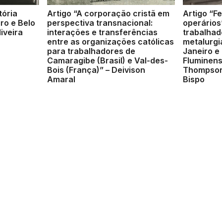
tória
Artigo “A corporação cristã em
Artigo “Fe
ro e Belo
perspectiva transnacional:
operários
iveira
interações e transferências
trabalhad
entre as organizações católicas
metalurgi
para trabalhadores de
Janeiro e
Camaragibe (Brasil) e Val-des-
Fluminens
Bois (França)” – Deivison
Thompson
Amaral
Bispo