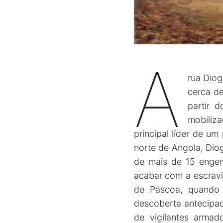
A
rua Diog
cerca de
partir 
mobiliz
principal líder de u
norte de Angola, Dio
de mais de 15 engen
acabar com a escravi
de Páscoa, quando o
descoberta antecipad
de vigilantes armad