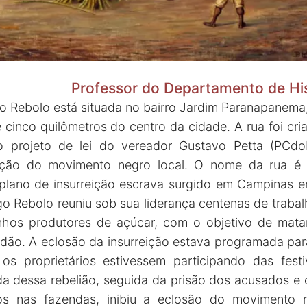
Professor do Departamento de Hi
o Rebolo está situada no bairro Jardim Paranapanema
 cinco quilômetros do centro da cidade. A rua foi cr
do projeto de lei do vereador Gustavo Petta (PCd
ação do movimento negro local. O nome da rua 
m plano de insurreição escrava surgido em Campinas e
go Rebolo reuniu sob sua liderança centenas de traba
hos produtores de açúcar, com o objetivo de mata
dão. A eclosão da insurreição estava programada pa
s proprietários estivessem participando das festiv
a dessa rebelião, seguida da prisão dos acusados e
os nas fazendas, inibiu a eclosão do movimento 