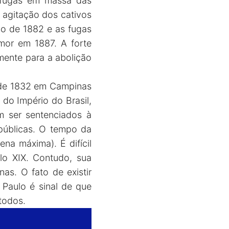
s fugas em massa das
 agitação dos cativos
o de 1882 e as fugas
mor em 1887. A forte
mente para a abolição
 de 1832 em Campinas
do Império do Brasil,
m ser sentenciados à
públicas. O tempo da
na máxima). É difícil
lo XIX. Contudo, sua
as. O fato de existir
Paulo é sinal de que
todos.