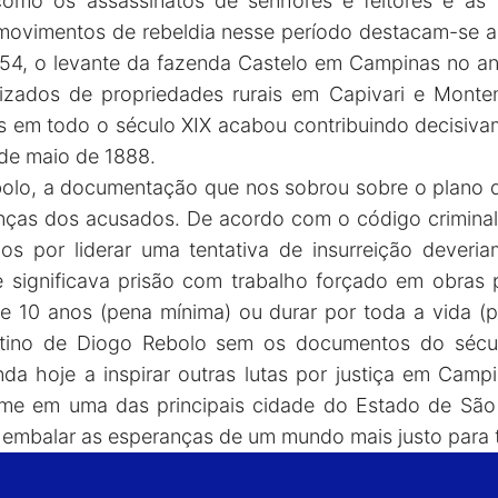
como os assassinatos de senhores e feitores e a
movimentos de rebeldia nesse período destacam-se a
4, o levante da fazenda Castelo em Campinas no an
zados de propriedades rurais em Capivari e Monte
s em todo o século XIX acabou contribuindo decisiva
de maio de 1888.
olo, a documentação que nos sobrou sobre o plano
enças dos acusados. De acordo com o código criminal 
s por liderar uma tentativa de insurreição deveria
 significava prisão com trabalho forçado em obras 
e 10 anos (pena mínima) ou durar por toda a vida (pe
stino de Diogo Rebolo sem os documentos do sécu
da hoje a inspirar outras lutas por justiça em Campin
e em uma das principais cidade do Estado de São 
 embalar as esperanças de um mundo mais justo para 