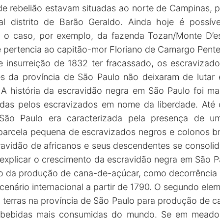
de rebelião estavam situadas ao norte de Campinas, pr
al distrito de Barão Geraldo. Ainda hoje é possíve
é o caso, por exemplo, da fazenda Tozan/Monte D’e
 pertencia ao capitão-mor Floriano de Camargo Pent
e insurreição de 1832 ter fracassado, os escraviza
es da província de São Paulo não deixaram de lutar
. A história da escravidão negra em São Paulo foi m
das pelos escravizados em nome da liberdade. Até o 
 São Paulo era caracterizada pela presença de 
parcela pequena de escravizados negros e colonos b
ravidão de africanos e seus descendentes se consolid
xplicar o crescimento da escravidão negra em São Pa
ão da produção de cana-de-açúcar, como decorrência
enário internacional a partir de 1790. O segundo ele
 terras na província de São Paulo para produção de ca
 bebidas mais consumidas do mundo. Se em meados