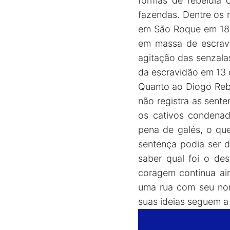
formas de rebeldia 
fazendas. Dentre os 
em São Roque em 185
em massa de escravi
agitação das senzala
da escravidão em 13 
Quanto ao Diogo Reb
não registra as sent
os cativos condenado
pena de galés, o que
sentença podia ser d
saber qual foi o de
coragem continua ain
uma rua com seu nom
suas ideias seguem a