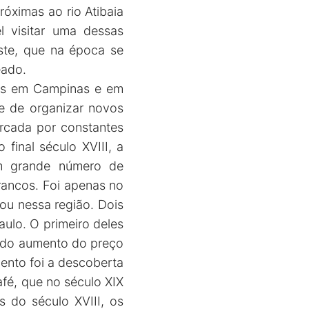
óximas ao rio Atibaia
l visitar uma dessas
ste, que na época se
eado.
dos em Campinas e em
 e de organizar novos
arcada por constantes
final século XVIII, a
um grande número de
rancos. Foi apenas no
ou nessa região. Dois
ulo. O primeiro deles
 do aumento do preço
mento foi a descoberta
fé, que no século XIX
 do século XVIII, os