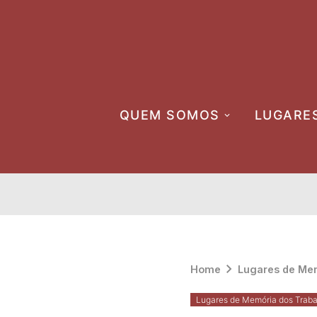
Skip
to
content
QUEM SOMOS
LUGARE
Home
Lugares de Mem
Lugares de Memória dos Traba