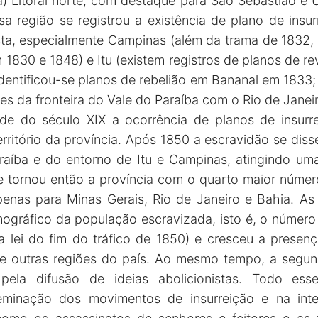
 a) Litoral norte, com destaque para São Sebastião e
a região se registrou a existência de plano de ins
sta, especialmente Campinas (além da trama de 1832, 
 1830 e 1848) e Itu (existem registros de planos de r
(identificou-se planos de rebelião em Bananal em 1833
es da fronteira do Vale do Paraíba com o Rio de Janei
e do século XIX a ocorrência de planos de insurr
erritório da província. Após 1850 a escravidão se di
Paraíba e do entorno de Itu e Campinas, atingindo um
e tornou então a província com o quarto maior núme
penas para Minas Gerais, Rio de Janeiro e Bahia. A
ográfico da população escravizada, isto é, o número 
 lei do fim do tráfico de 1850) e cresceu a presenç
 de outras regiões do país. Ao mesmo tempo, a segu
ela difusão de ideias abolicionistas. Todo esse
eminação dos movimentos de insurreição e na inte