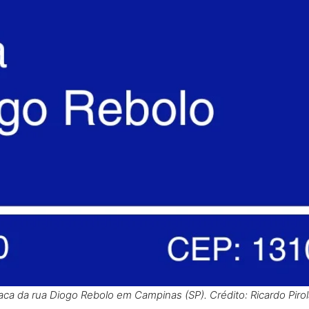
aca da rua Diogo Rebolo em Campinas (SP). Crédito: Ricardo Piro