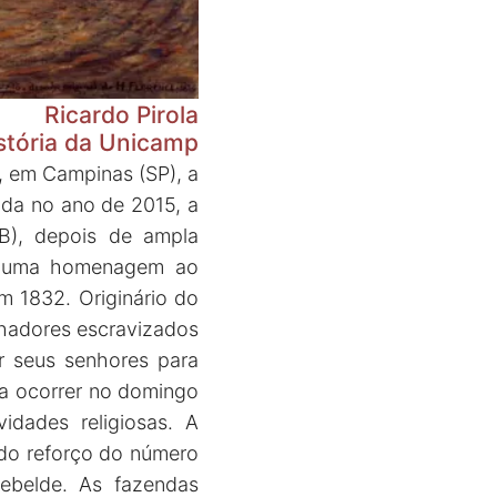
Ricardo Pirola
stória da Unicamp
, em Campinas (SP), a
iada no ano de 2015, a
oB), depois de ampla
é uma homenagem ao
m 1832. Originário do
lhadores escravizados
r seus senhores para
ra ocorrer no domingo
idades religiosas. A
 do reforço do número
rebelde. As fazendas