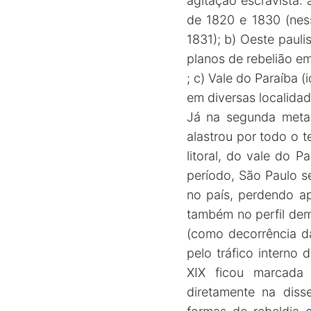
agitação escravista:
de 1820 e 1830 (ness
1831); b) Oeste pauli
planos de rebelião em
; c) Vale do Paraíba 
em diversas localidad
Já na segunda metad
alastrou por todo o t
litoral, do vale do 
período, São Paulo s
no país, perdendo a
também no perfil dem
(como decorrência da
pelo tráfico interno
XIX ficou marcada p
diretamente na diss