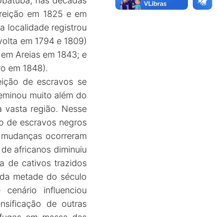
 Ubatuba, nas décadas
urreição em 1825 e em
a localidade registrou
evolta em 1794 e 1809)
; em Areias em 1843; e
ro em 1848).
eição de escravos se
sseminou muito além do
a vasta região. Nesse
ro de escravos negros
s mudanças ocorreram
de africanos diminuiu
a de cativos trazidos
nda metade do século
 cenário influenciou
nsificação de outras