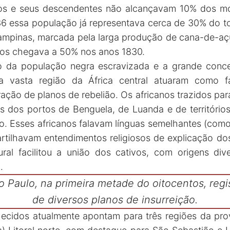
nos e seus descendentes não alcançavam 10% dos mo
6 essa população já representava cerca de 30% do to
mpinas, marcada pela larga produção de cana-de-açú
ros chegava a 50% nos anos 1830.
o da população negra escravizada e a grande conce
a vasta região da África central atuaram como fa
ação de planos de rebelião. Os africanos trazidos pa
s dos portos de Benguela, de Luanda e de territórios
. Esses africanos falavam línguas semelhantes (com
ilhavam entendimentos religiosos de explicação dos
ural facilitou a união dos cativos, com origens dive
.
o Paulo, na primeira metade do oitocentos, regi
de diversos planos de insurreição.
cidos atualmente apontam para três regiões da pro