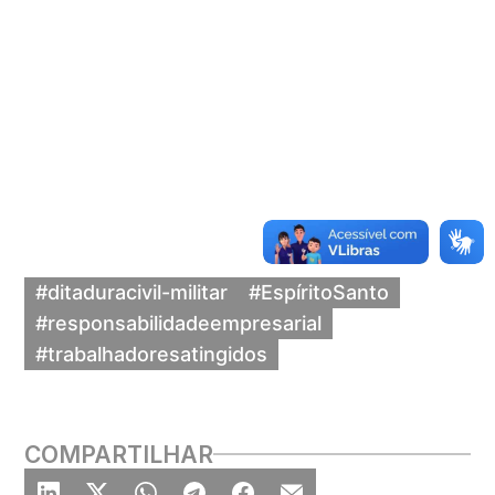
#ditaduracivil-militar
#EspíritoSanto
#responsabilidadeempresarial
#trabalhadoresatingidos
COMPARTILHAR