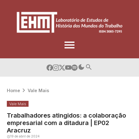
Skip
to
content
Home
Vale Mais
Vale Mais
Trabalhadores atingidos: a colaboração
empresarial com a ditadura | EP02
Aracruz
19 de abril de 2024