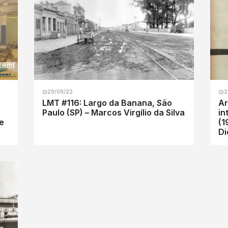
29/09/22
2
LMT #116: Largo da Banana, São
Ar
Paulo (SP) – Marcos Virgílio da Silva
in
e
(1
Di