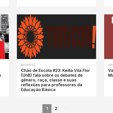
13/05/22
0
Chão de Escola #23: Keilla Vila Flor
Va
o
(UnB) fala sobre os debates de
Mu
gênero, raça, classe e suas
reflexões para professores da
Educação Básica
1
2