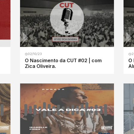
02/10/23
2
O Nascimento da CUT #02 | com
O 
Zica Oliveira.
Al