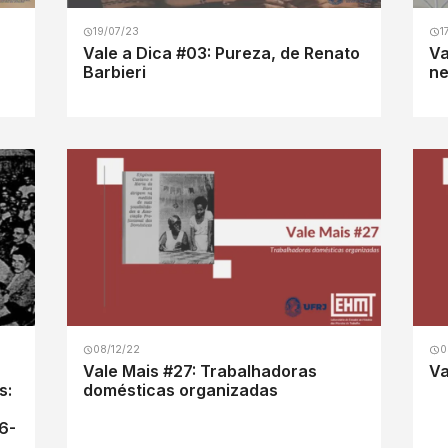
19/07/23
1
Vale a Dica #03: Pureza, de Renato
Va
Barbieri
ne
08/12/22
0
Vale Mais #27: Trabalhadoras
Va
s:
domésticas organizadas
6-