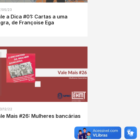
7/05/23
le a Dica #01: Cartas a uma
gra, de Françoise Ega
3/12/22
le Mais #26: Mulheres bancárias