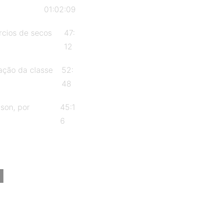
01:02:09
fHistória em
nidade e diversidade
rcios de secos
47:
ção do trabalho
12
mação da classe
52:
ão: Ana Clara
48
 Clímaco
son, por
45:1
6