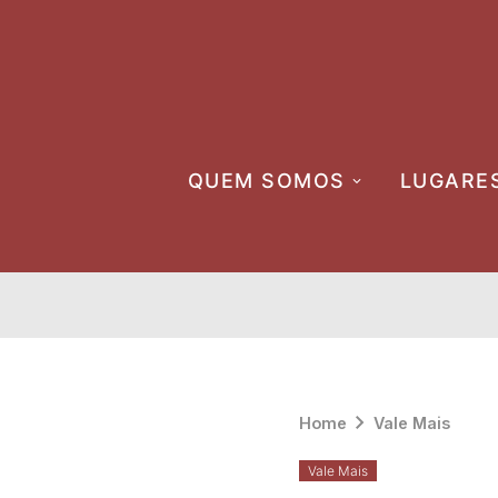
Skip
to
content
QUEM SOMOS
LUGARE
Home
Vale Mais
Vale Mais