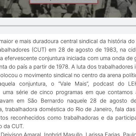
aior e mais duradoura central sindical da história do
rabalhadores (CUT) em 28 de agosto de 1983, na ci
uma efervescente conjuntura iniciada com uma onda de 
ta do país a partir de 1978. A luta dos trabalhadore
locou o movimento sindical no centro da arena políti
e aquela conjuntura, o “Vale Mais”, podcast do L
 uma série de cinco programas em que contamos a
estavam em São Bernardo naquele 28 de agosto 
ra, trabalhadora doméstica do Rio de Janeiro, fala da
itos reconhecidos como trabalhadoras e da particip
o da CUT.
Deivison Amaral, Inghrid Masullo, Larissa Farias, Pau