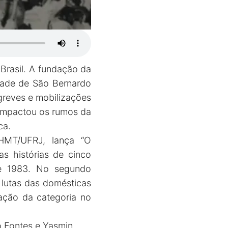
 Brasil. A fundação da
dade de São Bernardo
greves e mobilizações
s impactou os rumos da
ca.
EHMT/UFRJ, lança “O
s histórias de cinco
de 1983. No segundo
s lutas das domésticas
ação da categoria no
lo Fontes e Yasmin