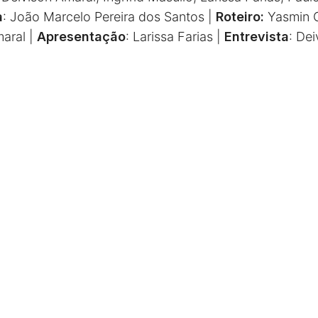
a
: João Marcelo Pereira dos Santos |
Roteiro:
Yasmin G
aral |
Apresentação
: Larissa Farias |
Entrevista
: De