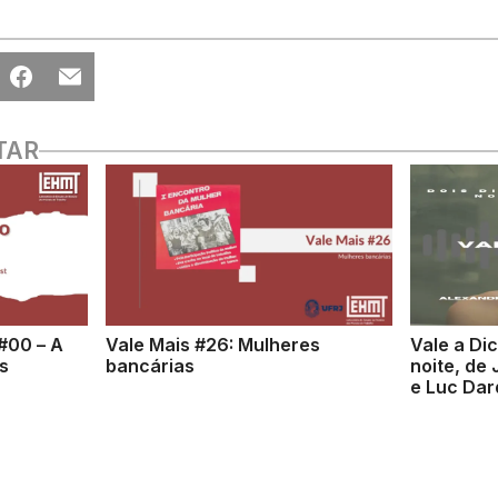
TAR
#00 – A
Vale Mais #26: Mulheres
Vale a Di
s
bancárias
noite, de
e Luc Da