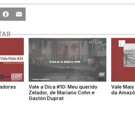
TAR
hadores
Vale a Dica #10: Meu querido
Vale Mais
Zelador, de Mariano Cohn e
da Amazôn
Gastón Duprat