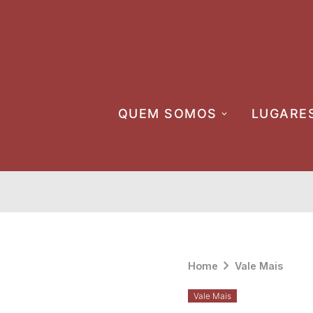
Skip
to
content
QUEM SOMOS
LUGARE
Home
Vale Mais
Vale Mais