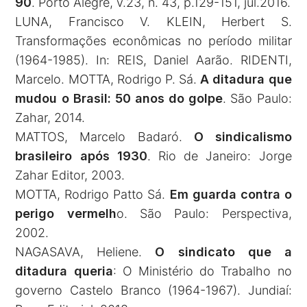
90
. Porto Alegre, v.23, n. 43, p.129-151, jul.2016.
LUNA, Francisco V. KLEIN, Herbert S.
Transformações econômicas no período militar
(1964-1985). In: REIS, Daniel Aarão. RIDENTI,
Marcelo. MOTTA, Rodrigo P. Sá.
A ditadura que
mudou o Brasil: 50 anos do golpe
. São Paulo:
Zahar, 2014.
MATTOS, Marcelo Badaró.
O sindicalismo
brasileiro após 1930
. Rio de Janeiro: Jorge
Zahar Editor, 2003.
MOTTA, Rodrigo Patto Sá.
Em guarda contra o
perigo vermelh
o. São Paulo: Perspectiva,
2002.
NAGASAVA, Heliene.
O sindicato que a
ditadura queria
: O Ministério do Trabalho no
governo Castelo Branco (1964-1967). Jundiaí: