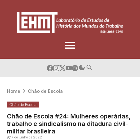
Skip
to
content
Home
Chão de Escola
Chão de Escola
Chão de Escola #24: Mulheres operárias,
trabalho e sindicalismo na ditadura civil-
militar brasileira
17 de junho de 2022