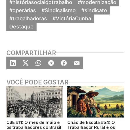
#históriasocialdotrabalho
#modernização
#operárias
#Sindicalismo
#sindicato
#trabalhadoras
#VictóriaCunha
Destaque
COMPARTILHAR
VOCÊ PODE GOSTAR
CdE #11: O mês de maio e
Chão de Escola #54: O
os trabalhadores do Brasil
Trabalhador Rural e os