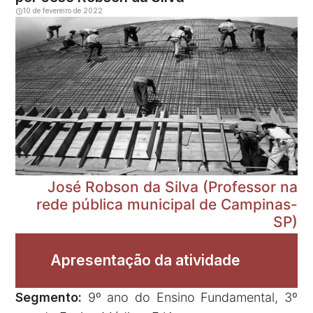
10 de fevereiro de 2022
José Robson da Silva (Professor na
rede pública municipal de Campinas-
SP)
Apresentação da atividade
Segmento:
9º ano do Ensino Fundamental, 3º