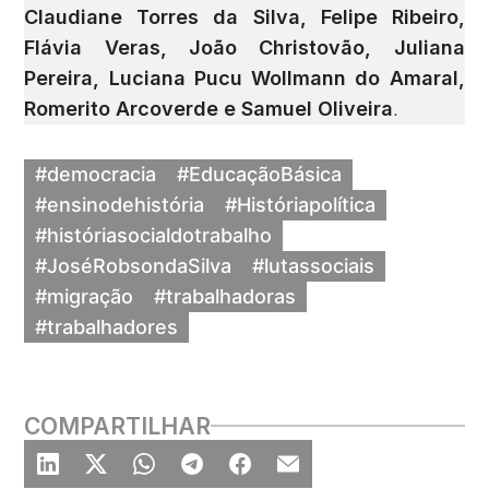
Claudiane Torres da Silva, Felipe Ribeiro,
Flávia Veras, João Christovão, Juliana
Pereira, Luciana Pucu Wollmann do Amaral,
Romerito Arcoverde e Samuel Oliveira
.
#democracia
#EducaçãoBásica
#ensinodehistória
#Históriapolítica
#históriasocialdotrabalho
#JoséRobsondaSilva
#lutassociais
#migração
#trabalhadoras
#trabalhadores
COMPARTILHAR