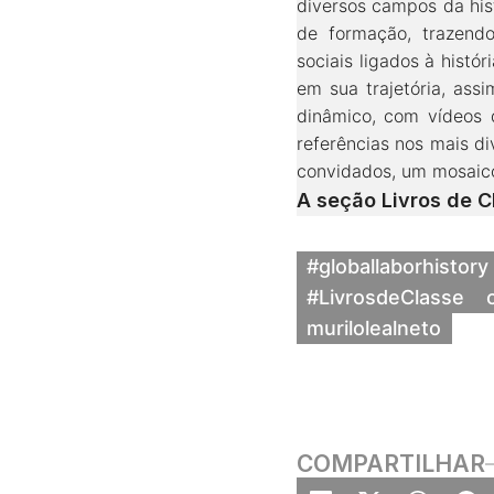
diversos campos da hist
de formação, trazendo
sociais ligados à histó
em sua trajetória, ass
dinâmico, com vídeos 
referências nos mais di
convidados, um mosaico
A seção Livros de 
#globallaborhistory
#LivrosdeClasse
murilolealneto
COMPARTILHAR