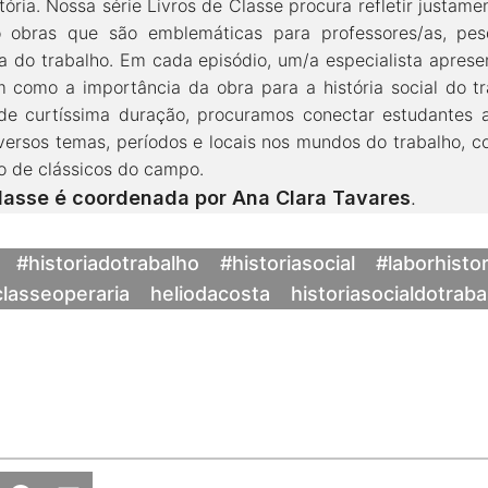
ória. Nossa série Livros de Classe procura refletir justam
 obras que são emblemáticas para professores/as, pes
ria do trabalho. Em cada episódio, um/a especialista apres
im como a importância da obra para a história social do 
de curtíssima duração, procuramos conectar estudantes 
versos temas, períodos e locais nos mundos do trabalho, c
 de clássicos do campo.
Classe é coordenada por
Ana Clara Tavares
.
#historiadotrabalho
#historiasocial
#laborhisto
classeoperaria
heliodacosta
historiasocialdotraba