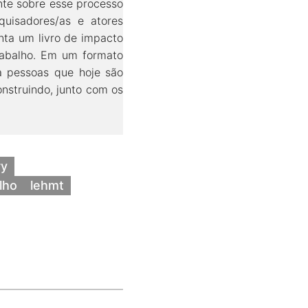
ente sobre esse processo
quisadores/as e atores
enta um livro de impacto
trabalho. Em um formato
a pessoas que hoje são
onstruindo, junto com os
ry
lho
lehmt