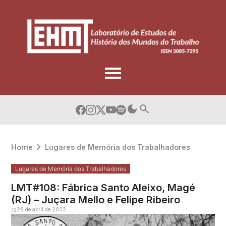
Skip
to
content
Home
Lugares de Memória dos Trabalhadores
Lugares de Memória dos Trabalhadores
LMT#108: Fábrica Santo Aleixo, Magé
(RJ) – Juçara Mello e Felipe Ribeiro
28 de abril de 2022