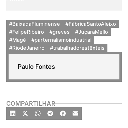
#BaixadaFluminense
#FábricaSantoAleixo
#FelipeRibeiro
#greves
#JuçaraMello
#Magé
#parternalismoindustrial
#RiodeJaneiro
#trabalhadorestêxteis
Paulo Fontes
COMPARTILHAR