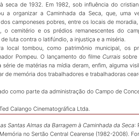
à seca de 1932. Em 1982, sob influência do cristian
sou a organizar a Caminhada da Seca, que, uma ve
 dos camponeses pobres, entre os locais de moradia, a
a, o cemitério e os prédios remanescentes do ca
e luta contra o latifúndio, a injustiça e a miséria.
ura local tombou, como patrimônio municipal, os 
nador Pompeu. O lançamento do filme
Currais
sobre 
série de matérias na mídia deram, enfim, alguma visib
ar de memória dos trabalhadores e trabalhadoras cear
izado como parte da administração do Campo de Conc
 Ted Calango Cinematográfica Ltda.
as Santas Almas da Barragem à Caminhada da Seca
:
 Memória no Sertão Central Cearense (1982-2008). Fo