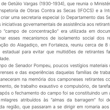
 de Getúlio Vargas (1930-1934), que reunia o Ministé
nspetoria de Obras Contra as Secas (IFOCS) e a Int
criar uma secretaria especial (o Departamento das Se
iniciativas governamentais de assistência aos retirant
 “campo de concentração” era utilizada em docum
nar esses mecanismos de isolamento social dos re
ão do Alagadiço, em Fortaleza, reuniu cerca de 8 
o estadual para evitar que multidões de retirantes
dade.
o de Senador Pompeu, poucos vestígios materiais
enses e das experiências daquelas famílias de trab
aneceram na memória dos camponeses retirantes co
ento, de trabalho exaustivo e compulsório, de tarefa
 após o fechamento do campo foi se constituindo um
milagres atribuídos às “almas da barragem” foi d
 região, que passaram a se dirigir em romaria aos 