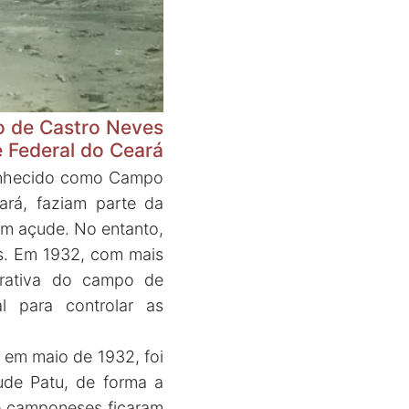
o de Castro Neves
 Federal do Ceará
 conhecido como Campo
rá, faziam parte da
 um açude. No entanto,
os. Em 1932, com mais
trativa do campo de
 para controlar as
em maio de 1932, foi
ude Patu, de forma a
de camponeses ficaram