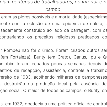
niam centenas de trabalhadores, no interior e 
campo.
eram as piores possíveis e a mortalidade (especialme
almente com a eclosão de uma epidemia de cólera
essadamente construído ao lado da barragem, com 
ntrariando os preceitos religiosos praticados c
Pompeu não foi o único. Foram criados outros sei
em Fortaleza), Burity (em Crato), Cariús, Ipu e Q
amobim foram fechados poucas semanas depois de
tros de recepção, assistência, controle e trabalho
ereiro de 1933, acolhendo milhares de camponese
a destruição da produção local pela ausência de
ão social. O maior de todos os campos, o Burity, c
, em 1932, obedecia a uma política oficial de contro