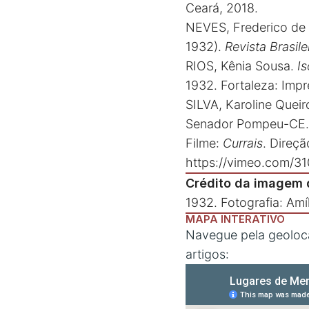
Ceará, 2018.
NEVES, Frederico de 
1932).
Revista Brasile
RIOS, Kênia Sousa.
I
1932. Fortaleza: Imp
SILVA, Karoline Queir
Senador Pompeu-CE. D
Filme:
Currais
. Direçã
https://vimeo.com/3
Crédito da imagem 
1932. Fotografia: Amíl
MAPA INTERATIVO
Navegue pela geoloca
artigos: