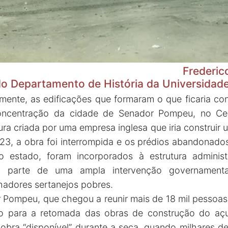
Frederic
do Departamento de História da Universidade
almente, as edificações que formaram o que ficaria
ncentração da cidade de Senador Pompeu, no Cea
ura criada por uma empresa inglesa que iria construir
23, a obra foi interrompida e os prédios abandonad
 estado, foram incorporados à estrutura adminis
 parte de uma ampla intervenção governamental
hadores sertanejos pobres.
ompeu, que chegou a reunir mais de 18 mil pessoas 
ado para a retomada das obras de construção do aç
obra “disponível” durante a seca, quando milhares 