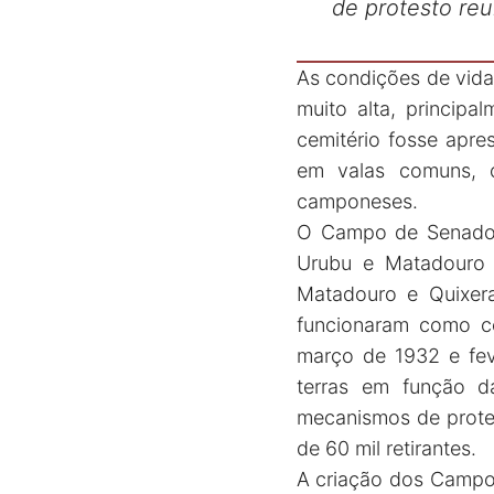
de protesto reu
As condições de vida 
muito alta, princip
cemitério fosse apr
em valas comuns, co
camponeses.
O Campo de Senador 
Urubu e Matadouro (
Matadouro e Quixer
funcionaram como cen
março de 1932 e fev
terras em função d
mecanismos de proteç
de 60 mil retirantes.
A criação dos Campos