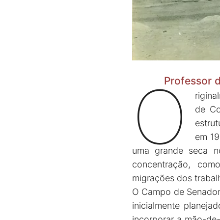
O
Professor 
rigin
de Co
estrut
em 19
uma grande seca no
concentração, como
migrações dos trabal
O Campo de Senador P
inicialmente planej
incorporar a mão-de-