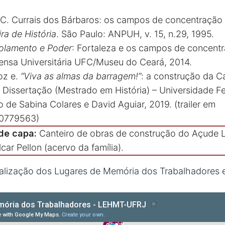
C. Currais dos Bárbaros: os campos de concentração 
ira de História
. São Paulo: ANPUH, v. 15, n.29, 1995.
solamento e Poder
: Fortaleza e os campos de concent
rensa Universitária UFC/Museu do Ceará, 2014.
oz e.
“Viva as almas da barragem!”
: a construção da 
issertação (Mestrado em História) – Universidade Fe
o de Sabina Colares e David Aguiar, 2019. (trailer em
10779563
)
de capa:
Canteiro de obras de construção do Açude
car Pellon (acervo da família).
lização dos Lugares de Memória dos Trabalhadores e 