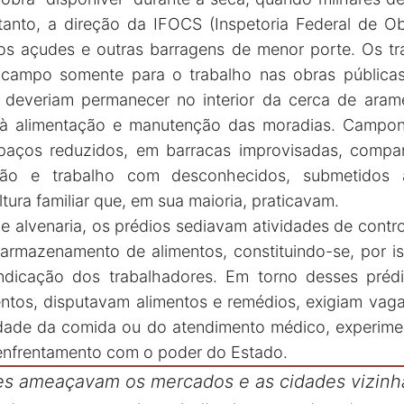
anto, a direção da IFOCS (Inspetoria Federal de Ob
tros açudes e outras barragens de menor porte. Os tr
campo somente para o trabalho nas obras públicas; 
 deveriam permanecer no interior da cerca de arame
s à alimentação e manutenção das moradias. Campon
aços reduzidos, em barracas improvisadas, compa
ção e trabalho com desconhecidos, submetidos 
ltura familiar que, em sua maioria, praticavam.
e alvenaria, os prédios sediavam atividades de contro
e armazenamento de alimentos, constituindo-se, por 
indicação dos trabalhadores. Em torno desses prédi
entos, disputavam alimentos e remédios, exigiam vaga
dade da comida ou do atendimento médico, experim
e enfrentamento com o poder do Estado.
tes ameaçavam os mercados e as cidades vizinh