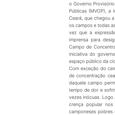
o Governo Provisório
Públicas (MVOP), a I
Ceará, que chegou a 
os campos e todas as 
vez que a expressão
imprensa para desig
Campo de Concentraç
iniciativa do govern
espaço público da ci
Com exceção do camp
de concentração cear
daquele campo perm
tempo de dor e sofrim
vezes inócuas. Logo
crença popular nos 
camponeses pobres da