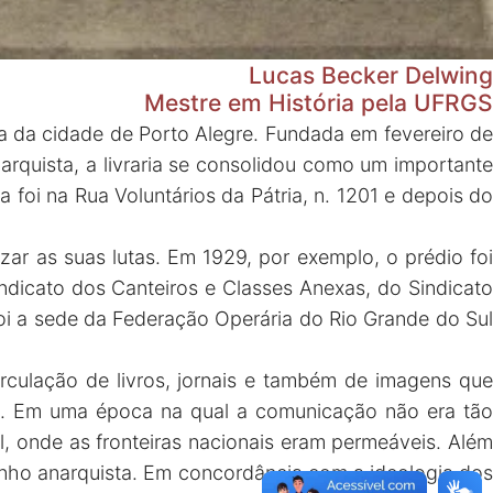
Lucas Becker Delwing
Mestre em História pela UFRGS
sta da cidade de Porto Alegre. Fundada em fevereiro de
arquista, a livraria se consolidou como um importante
ria foi na Rua Voluntários da Pátria, n. 1201 e depois do
ar as suas lutas. Em 1929, por exemplo, o prédio foi
indicato dos Canteiros e Classes Anexas, do Sindicato
oi a sede da Federação Operária do Rio Grande do Sul
irculação de livros, jornais e também de imagens que
dt. Em uma época na qual a comunicação não era tão
l, onde as fronteiras nacionais eram permeáveis. Além
unho anarquista. Em concordância com a ideologia dos