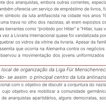
nte dos anarquistas, embora outras correntes, espec
 também oferecia um serviço de empréstimo de livros, 
ia um símbolo da luta antifascista na cidade nos ano
uma trava no olho dos nazistas; ali eram expostos os
es berrantes como “proibido por Hitler” e “Hitler, tuas 
vez a Livraria Internacional quase foi vandalizada po
uebrar os vidros da vitrine da livraria. Apesar da famí
issemita que ocorria na Alemanha contra os negócios 
 observou a movimentação dos jovens uniformizados
 o local de organização da Liga Für Menschenre
do- se assim o principal centro da luta antinazi
nacional com o objetivo de discutir a conjuntura do n
cujo objetivo era mobilizar a comunidade germânica 
 de anarquistas apartidários, alguns democratas, s