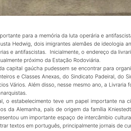
importante para a memória da luta operária e antifasci
gusta Hedwig, dois imigrantes alemães de ideologia an
árias e antifascistas. Inicialmente, o endereço da livra
tualmente próximo da Estação Rodoviária.
da capital gaúcha pudessem se encontrar para organiz
nteiros e Classes Anexas, do Sindicato Padeiral, do S
os Vários. Além disso, nesse mesmo ano, a Livraria f
narquistas.
al, o estabelecimento teve um papel importante na c
os da Alemanha, país de origem da família Knieste
presentou um importante espaço de intercâmbio cultura
rar textos em português, principalmente jornais de c