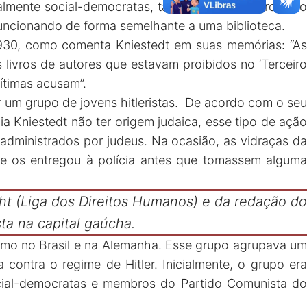
ialmente social-democratas, também tenham circulado
funcionando de forma semelhante a uma biblioteca.
s 1930, como comenta Kniestedt em suas memórias: “As
 livros de autores que estavam proibidos no ‘Terceiro
vítimas acusam”.
r um grupo de jovens hitleristas. De acordo com o seu
lia Kniestedt não ter origem judaica, esse tipo de ação
administrados por judeus. Na ocasião, as vidraças da
 e os entregou à polícia antes que tomassem alguma
cht (Liga dos Direitos Humanos) e da redação do
sta na capital gaúcha.
azismo no Brasil e na Alemanha. Esse grupo agrupava um
contra o regime de Hitler. Inicialmente, o grupo era
ocial-democratas e membros do Partido Comunista do