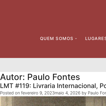
Skip
to
content
QUEM SOMOS
LUGARE
Autor:
Paulo Fontes
LMT #119: Livraria Internacional, 
Posted on
fevereiro 9, 2023
maio 4, 2026
by
Paulo Fo