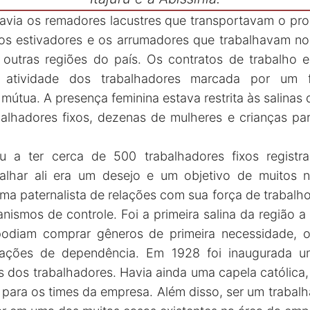
havia os remadores lacustres que transportavam o pro
os estivadores e os arrumadores que trabalhavam no
outras regiões do país. Os contratos de trabalho e
 atividade dos trabalhadores marcada por um f
 mútua. A presença feminina estava restrita às salinas 
abalhadores fixos, dezenas de mulheres e crianças par
 a ter cerca de 500 trabalhadores fixos registr
abalhar ali era um desejo e um objetivo de muitos 
a paternalista de relações com sua força de trabalho
nismos de controle. Foi a primeira salina da região a
podiam comprar gêneros de primeira necessidade, 
elações de dependência. Em 1928 foi inaugurada u
os dos trabalhadores. Havia ainda uma capela católic
ara os times da empresa. Além disso, ser um trabalha