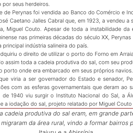
o por seus herdeiros.
e de Perynas foi vendida ao Banco do Comércio e Indú
José Caetano Jalles Cabral que, em 1923, a vendeu a 
a, Miguel Couto. Apesar de toda a instabilidade da
luminense nas primeiras décadas do século XX, Peryna
rincipal indústria salineira do país.
uiriu o direito de utilizar o porto do Forno em Arraia
do assim toda a cadeia produtiva do sal, com seu pro
 o porto onde era embarcado em seus próprios navios.
que viria a ser governador do Estado e senador, Pery
ções com as esferas governamentais que deram ao sal
de 1940 viu surgir o Instituto Nacional do Sal, a Álc
 e a iodação do sal, projeto relatado por Miguel Couto
da cadeia produtiva do sal eram, em grande par
migraram da área rural, vindo a formar bairros 
Itajuru e a Abissínia.