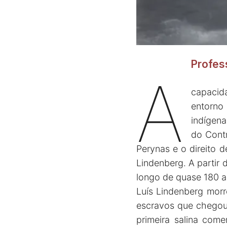
Profes
A
capacid
entorno
indígen
do Contr
Perynas e o direito 
Lindenberg. A partir 
longo de quase 180 a
Luís Lindenberg mor
escravos que chegou 
primeira salina com