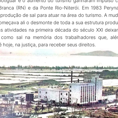
 potiguar e o aumento do turismo ganharam impulso 
Branca (RN) e da Ponte Rio-Niterói. Em 1983 Peryna
a produção de sal para atuar na área do turismo. A m
omeçava ali o desmonte de toda a sua estrutura produ
s atividades na primeira década do século XXI deixan
s como sal na memória dos trabalhadores que, alé
hoje, na justiça, para receber seus direitos.