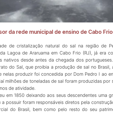
sor da rede municipal de ensino de Cabo Fri
ade de cristalização natural do sal na região de P
 da Lagoa de Araruama em Cabo Frio (RJ), já era c
as nativos desde antes da chegada dos portugueses
ato do Sal, que proibia a produção de sal no Brasil,
de nelas produzir foi concedida por Dom Pedro I ao e
daí milhões de toneladas de sal foram produzidas por
nos de atividade.
reu em 1850 deixando aos seus descendentes uma gr
a possuir foram responsáveis diretos pela construç
ercial do Brasil, bem como pelo resto do seu patri