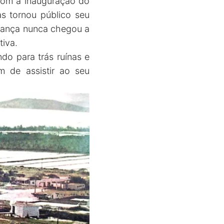
com a inauguração do
s tornou público seu
udança nunca chegou a
tiva.
do para trás ruínas e
m de assistir ao seu