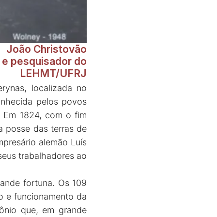
João Christovão
o e pesquisador do
LEHMT/UFRJ
erynas, localizada no
onhecida pelos povos
. Em 1824, com o fim
 a posse das terras de
mpresário alemão Luís
 seus trabalhadores ao
ande fortuna. Os 109
ão e funcionamento da
mônio que, em grande