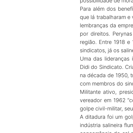
possibilidade de mor
Para além dos benef
que lá trabalharam e
lembranças da empres
por direitos. Peryna
região. Entre 1918 e
sindicatos, já os sali
Uma das lideranças i
Didi do Sindicato. Cr
na década de 1950, t
com membros do sindi
Militante ativo, pre
vereador em 1962 “c
golpe civil-militar, s
A ditadura foi um go
indústria salineira f