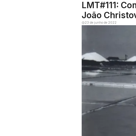
LMT#111: Com
João Christo
23 de junho de 2022