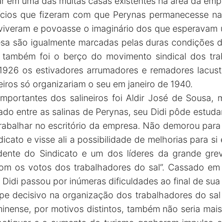
ar em uma das muitas casas existentes na área da emp
ícios que fizeram com que Perynas permanecesse na
 viveram e povoasse o imaginário dos que esperavam um
a são igualmente marcadas pelas duras condições de
s também foi o berço do movimento sindical dos tra
 1926 os estivadores arrumadores e remadores lacus
neiros só organizariam o seu em janeiro de 1940.
mportantes dos salineiros foi Aldir José de Sousa,
iado entre as salinas de Perynas, seu Didi pôde estuda
rabalhar no escritório da empresa. Não demorou par
cato e visse ali a possibilidade de melhorias para si
sidente do Sindicato e um dos líderes da grande grev
om os votos dos trabalhadores do sal”. Cassado em
eu Didi passou por inúmeras dificuldades ao final de sua
lpe decisivo na organização dos trabalhadores do sa
luminense, por motivos distintos, também não seria m