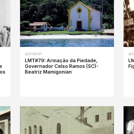
27/05/21
1
LMT#79: Armação da Piedade,
LM
e
Governador Celso Ramos (SC)-
Fi
dos
Beatriz Mamigonian