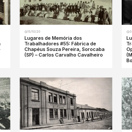
15/10/20
0
Lugares de Memória dos
Lu
a
Trabalhadores #55: Fábrica de
Tr
–
Chapéus Souza Pereira, Sorocaba
Op
(SP) – Carlos Carvalho Cavalheiro
(M
B