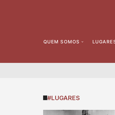
Skip
to
content
QUEM SOMOS
LUGARE
#LUGARES