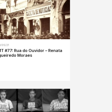
3/05/21
T #77: Rua do Ouvidor – Renata
gueiredo Moraes