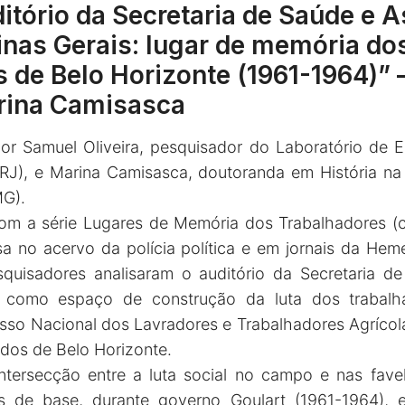
itório da Secretaria de Saúde e A
inas Gerais: lugar de memória do
s de Belo Horizonte (1961-1964)”
arina Camisasca
 por Samuel Oliveira, pesquisador do Laboratório d
J), e Marina Camisasca, doutoranda em História na 
MG).
com a série Lugares de Memória dos Trabalhadores (
sa no acervo da polícia política e em jornais da He
quisadores analisaram o auditório da Secretaria de
), como espaço de construção da luta dos trabal
sso Nacional dos Lavradores e Trabalhadores Agríco
dos de Belo Horizonte.
intersecção entre a luta social no campo e nas fav
 de base, durante governo Goulart (1961-1964), e