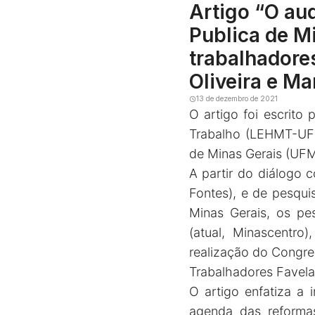
Artigo “O aud
Publica de M
trabalhadore
Oliveira e M
13 de dezembro de 2021
O artigo foi escrito
Trabalho (LEHMT-UFR
de Minas Gerais (UF
A partir do diálogo 
Fontes), e de pesqui
Minas Gerais, os pes
(atual, Minascentro
realização do Congre
Trabalhadores Favela
O artigo enfatiza a 
agenda das reformas