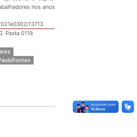
rabalhadores nos anos
42021e0302/13713
 Pasta 0119.
ares
PauloFontes