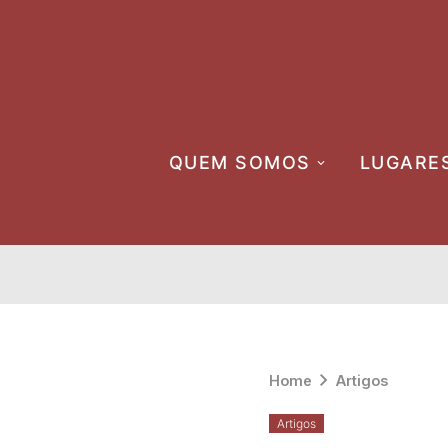
Skip
to
content
QUEM SOMOS
LUGARE
Home
Artigos
Artigos