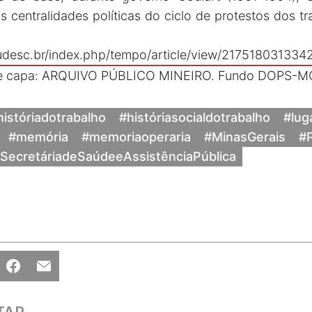
 centralidades políticas do ciclo de protestos dos t
s.udesc.br/index.php/tempo/article/view/21751803133
de capa: ARQUIVO PÚBLICO MINEIRO. Fundo DOPS-MG.
históriadotrabalho
#históriasocialdotrabalho
#lug
#memória
#memoriaoperaria
#MinasGerais
#
SecretáriadeSaúdeeAssistênciaPública