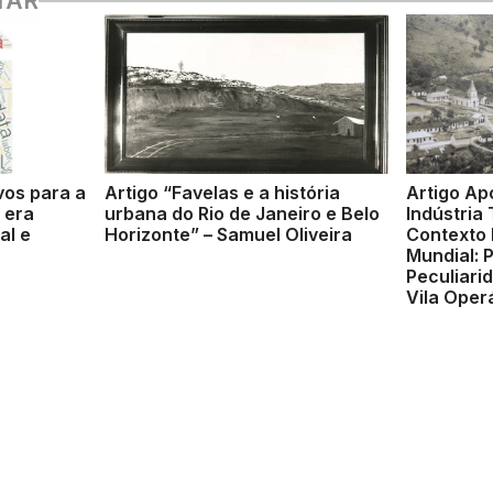
TAR
vos para a
Artigo “Favelas e a história
Artigo Ap
 era
urbana do Rio de Janeiro e Belo
Indústria 
al e
Horizonte” – Samuel Oliveira
Contexto
Mundial: 
Peculiari
Vila Operá