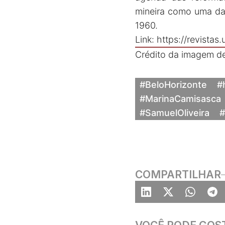
mineira como uma das
1960.
Link:
https://revista
Crédito da imagem 
#BeloHorizonte
#
#MarinaCamisasca
#SamuelOliveira
#
COMPARTILHAR