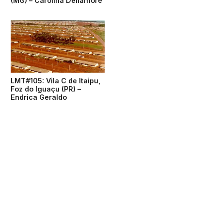
(MG) – Carolina Dellamore
LMT#105: Vila C de Itaipu,
Foz do Iguaçu (PR) –
Endrica Geraldo