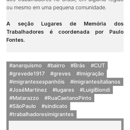
ou mesmo em uma pequena comunidade.
A seção Lugares de Memória dos
Trabalhadores é coordenada por
Paulo
Fontes
.
#anarquismo
#bairro
#Brás
#CUT
#grevede1917
#greves
#Imigração
#imigrantesespanhóis
#imigrantesitalianos
#JoséMartinez
#lugares
#LuigiBiondi
#Matarazzo
#RuaCaetanoPinto
#SãoPaulo
#sindicato
#trabalhadoresimigrantes