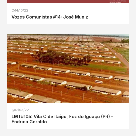
14/10/22
Vozes Comunistas #14: José Muniz
17/03/22
LMT#105: Vila C de Itaipu, Foz do Iguaçu (PR) –
Endrica Geraldo